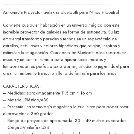
¯¯¯¯¯¯¯¯¯¯¯¯¯¯¯¯¯¯¯¯¯¯¯¯¯¯¯¯¯¯¯¯¯¯¯¯¯¯¯¯¯¯¯¯¯¯¯¯¯¯¯
Astronauta Proyector Galaxias bluetooth para Niños + Control
Convierte cualquier habitación en un universo mágico con este
increíble proyector de galaxias en forma de astronauta. Su luz
ambiental transforma paredes y techos en un espectáculo de
estrellas, nebulosas y colores hipnóticos que relajan, inspiran y
estimulan la imaginación. Con conexión Bluetooth para reproducir
música y un control remoto para ajustar luces, modos y
temporizador, es perfecto para dormir, estudiar o jugar. Ideal para
crear un ambiente tranquilo y lleno de fantasía para los niños.
CARACTERÍSTICAS:
– Medidas: aproximadamente 11.5 cm * 16 cm
– Material: Plástico/ABS
– Presenta una tecnología magnética la cual sirve para poder rotar
el proyector a 360 grados
– Rango de proyección aproximada: 30 – 40 metros cuadrados
– Carga 5V interfaz USB