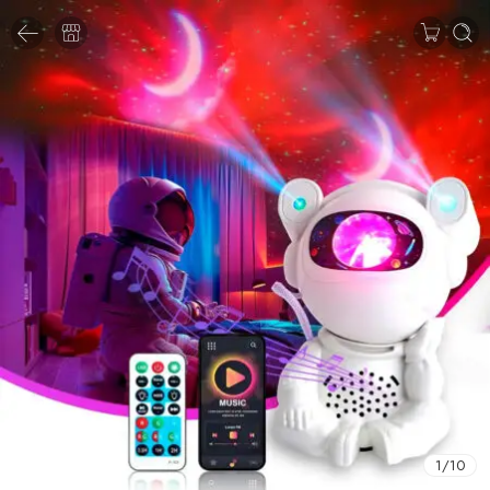
1
/
10