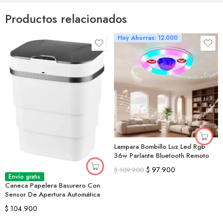
Productos relacionados
Hoy Ahorras: 12.000
Lampara Bombillo Luz Led Rgb
36w Parlante Bluetooth Remoto
$
97.900
$
109.900
Envío gratis
Caneca Papelera Basurero Con
Sensor De Apertura Automática
$
104.900