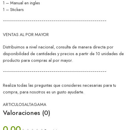
1 – Manual en ingles
1 – Stickers
¯¯¯¯¯¯¯¯¯¯¯¯¯¯¯¯¯¯¯¯¯¯¯¯¯¯¯¯¯¯¯¯¯¯¯¯¯¯¯¯¯¯¯¯¯¯¯¯¯¯¯
VENTAS AL POR MAYOR
Distribuimos a nivel nacional, consulta de manera directa por
disponibilidad de cantidades y precios a partir de 10 unidades de
producto para compras al por mayor.
¯¯¯¯¯¯¯¯¯¯¯¯¯¯¯¯¯¯¯¯¯¯¯¯¯¯¯¯¯¯¯¯¯¯¯¯¯¯¯¯¯¯¯¯¯¯¯¯¯¯¯
Realiza todas las preguntas que consideres necesarias para tu
compra, para nosotros es un gusto ayudarte.
ARTICULOSALTAGAMA
Valoraciones (0)
0.00