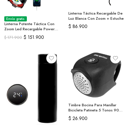
Linterna Táctica Recargable De
Luz Blanca Con Zoom + Estuche
Envío gratis
Linterna Potente Táctica Con
$
86.900
Zoom Led Recargable Power
Bank
$
151.900
$
171.900
Timbre Bocina Para Manillar
Bicicleta Patineta 5 Tonos 90
Db
$
26.900