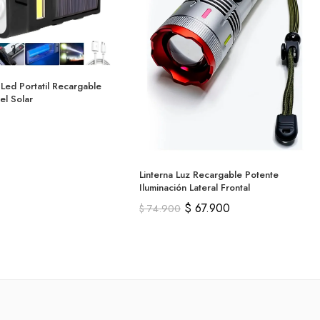
 Led Portatil Recargable
nel Solar
Linterna Luz Recargable Potente
Iluminación Lateral Frontal
$
67.900
$
74.900