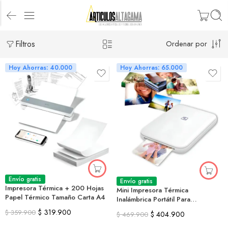
Filtros
Ordenar por
Hoy Ahorras: 40.000
Hoy Ahorras: 65.000
Envío gratis
Envío gratis
Impresora Térmica + 200 Hojas
Mini Impresora Térmica
Papel Térmico Tamaño Carta A4
Inalámbrica Portátil Para
Fotografías
$
319.900
$
359.900
$
404.900
$
469.900