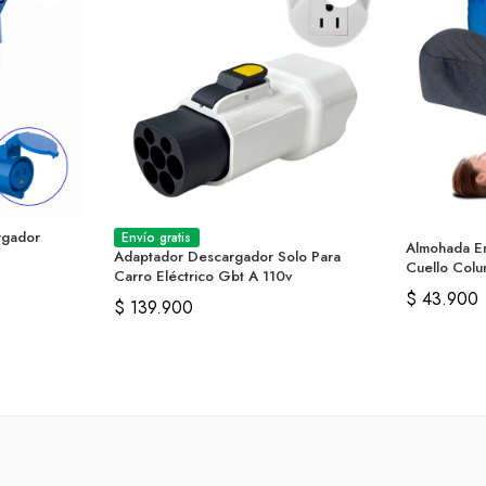
rgador
Envío gratis
Almohada E
Adaptador Descargador Solo Para
Cuello Colu
Carro Eléctrico Gbt A 110v
$
43.900
$
139.900