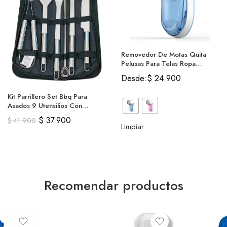
Removedor De Motas Quita
Pelusas Para Telas Ropa
Recargable
Desde:
$
24.900
Kit Parrillero Set Bbq Para
Asados 9 Utensilios Con
Estuche
$
37.900
$
41.900
Limpiar
Recomendar productos