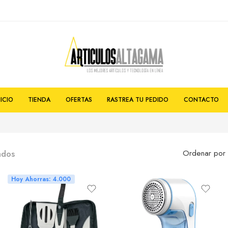
NICIO
TIENDA
OFERTAS
RASTREA TU PEDIDO
CONTACTO
ados
Ordenar por
Hoy Ahorras: 4.000