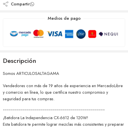
Compartir
Medios de pago
Descripción
Somos ARTICULOSALTAGAMA
Vendedores con más de 19 años de experiencia en MercadoLibre
y comercio en línea, lo que certifica nuestro compromiso y
seguridad para tus compras.
¯¯¯¯¯¯¯¯¯¯¯¯¯¯¯¯¯¯¯¯¯¯¯¯¯¯¯¯¯¯¯¯¯¯¯¯¯¯¯¯¯¯¯¯¯¯¯¯¯¯¯
¡Batidora La Independencia CX-6612 de 120W!
Esta batidora te permite lograr mezclas más consistentes y preparar