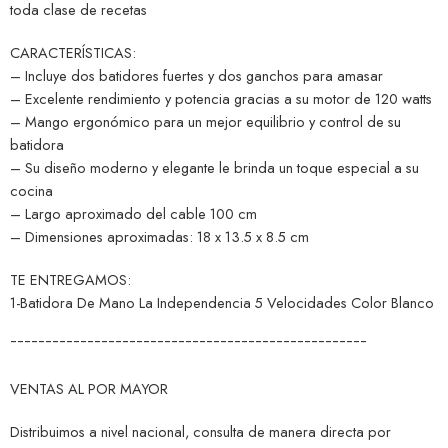
toda clase de recetas
CARACTERÍSTICAS:
– Incluye dos batidores fuertes y dos ganchos para amasar
– Excelente rendimiento y potencia gracias a su motor de 120 watts
– Mango ergonómico para un mejor equilibrio y control de su
batidora
– Su diseño moderno y elegante le brinda un toque especial a su
cocina
– Largo aproximado del cable 100 cm
– Dimensiones aproximadas: 18 x 13.5 x 8.5 cm
TE ENTREGAMOS:
1-Batidora De Mano La Independencia 5 Velocidades Color Blanco
¯¯¯¯¯¯¯¯¯¯¯¯¯¯¯¯¯¯¯¯¯¯¯¯¯¯¯¯¯¯¯¯¯¯¯¯¯¯¯¯¯¯¯¯¯¯¯¯¯¯¯
VENTAS AL POR MAYOR
Distribuimos a nivel nacional, consulta de manera directa por