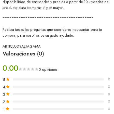
disponibilidad de cantidades y precios a partir de 10 unidades de
producto para compras al por mayor.
¯¯¯¯¯¯¯¯¯¯¯¯¯¯¯¯¯¯¯¯¯¯¯¯¯¯¯¯¯¯¯¯¯¯¯¯¯¯¯¯¯¯¯¯¯¯¯¯¯¯¯
Realiza todas las preguntas que consideres necesarias para tu
compra, para nosotros es un gusto ayudarte.
ARTICULOSALTAGAMA
Valoraciones (0)
0.00
0 opiniones
5
0
4
0
3
0
2
0
1
0