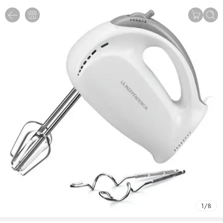
1
/
8