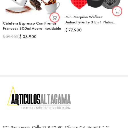
Mini Maquina Waflera
Antiadherente 3 En 1 Platos
Cafetera Espresso Con Prensa
Extraíbles
Francesa 300ml Acero Inoxidable
$
77.900
$
33.900
$
39.900
CC. San Façon, Calle 13 # 20-90, Oficina 716, Bogotá D.C