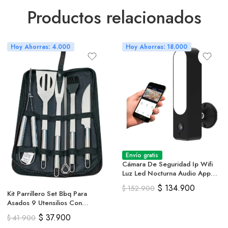
Productos relacionados
Hoy Ahorras: 4.000
Hoy Ahorras: 18.000
Envío gratis
Cámara De Seguridad Ip Wifi
Luz Led Nocturna Audio App
Tuya
$
134.900
$
152.900
Kit Parrillero Set Bbq Para
Asados 9 Utensilios Con
Estuche
$
37.900
$
41.900