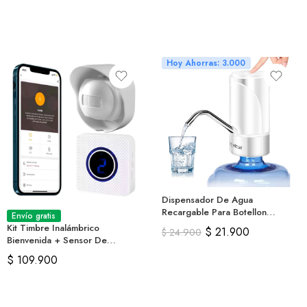
Hoy Ahorras: 3.000
Dispensador De Agua
Recargable Para Botellon
Envío gratis
Garantizado
Kit Timbre Inalámbrico
$
21.900
$
24.900
Bienvenida + Sensor De
Movimiento App
$
109.900