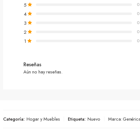
5
0
4
0
3
0
2
0
1
0
Reseñas
Aún no hay reseñas.
Categoría:
Hogar y Muebles
Etiqueta:
Nuevo
Marca:
Genéric