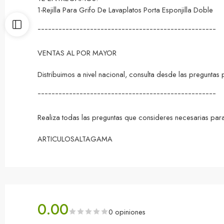
1-Rejilla Para Grifo De Lavaplatos Porta Esponjilla Doble
¯¯¯¯¯¯¯¯¯¯¯¯¯¯¯¯¯¯¯¯¯¯¯¯¯¯¯¯¯¯¯¯¯¯¯¯¯¯¯¯¯¯¯¯¯¯¯¯¯¯¯
VENTAS AL POR MAYOR
Distribuimos a nivel nacional, consulta desde las pregunta
¯¯¯¯¯¯¯¯¯¯¯¯¯¯¯¯¯¯¯¯¯¯¯¯¯¯¯¯¯¯¯¯¯¯¯¯¯¯¯¯¯¯¯¯¯¯¯¯¯¯¯
Realiza todas las preguntas que consideres necesarias para
ARTICULOSALTAGAMA
0.00
0 opiniones