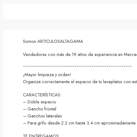
Somos ARTICULOSALTAGAMA
Vendedores con más de 19 años de experiencia en MercadoL
¯¯¯¯¯¯¯¯¯¯¯¯¯¯¯¯¯¯¯¯¯¯¯¯¯¯¯¯¯¯¯¯¯¯¯¯¯¯¯¯¯¯¯¯¯¯¯¯¯¯¯
¡Mayor limpieza y orden!
Organiza correctamente el espacio de tu lavaplatos con es
CARACTERÍSTICAS:
– Doble espacio
– Gancho frontal
– Ganchos laterales
– Para grifo desde 2.2 cm hasta 3.4 cm aproximadamente
TE ENTREGAMOS: