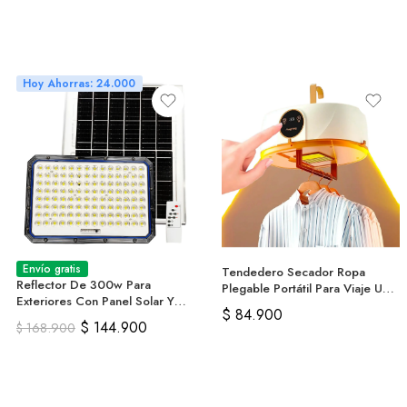
Hoy Ahorras: 24.000
Envío gratis
Tendedero Secador Ropa
Reflector De 300w Para
Plegable Portátil Para Viaje U
Exteriores Con Panel Solar Y
Hogar
$
84.900
Control
$
144.900
$
168.900