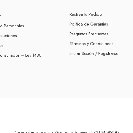
Rastrea tu Pedido
r
Política de Garantías
os Personales
Preguntas Frecuentes
oluciones
Términos y Condiciones
os
Iniciar Sesión / Registrarse
Consumidor – Ley 1480
Desarrollado por Ing. Guillermo Amaya +573134589197