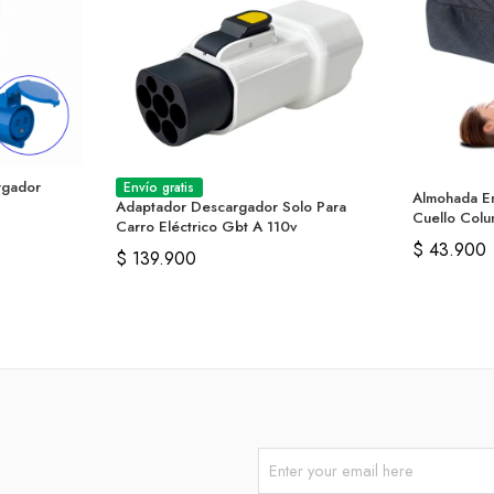
rgador
Envío gratis
Almohada E
Adaptador Descargador Solo Para
Cuello Colu
Carro Eléctrico Gbt A 110v
$
43.900
$
139.900