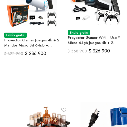
Envío gratis
Envío gratis
Proyector Gamer Wifi + Usb Y
Proyector Gamer Juegos 4k + 2
Micro 64gb Juegos 4k + 2
Mandos Micro Sd 64gb +
Mandos
Control
$
326.900
$
368.900
$
286.900
$
322.900