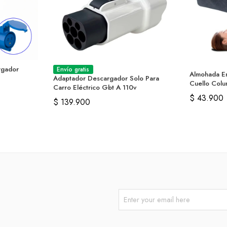
rgador
Envío gratis
Almohada E
Adaptador Descargador Solo Para
Cuello Colu
Carro Eléctrico Gbt A 110v
$
43.900
$
139.900