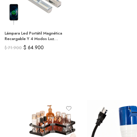
Lámpara Led Portátil Magnética
Recargable Y 4 Modos Luz
40cm
$
64.900
$
71.900