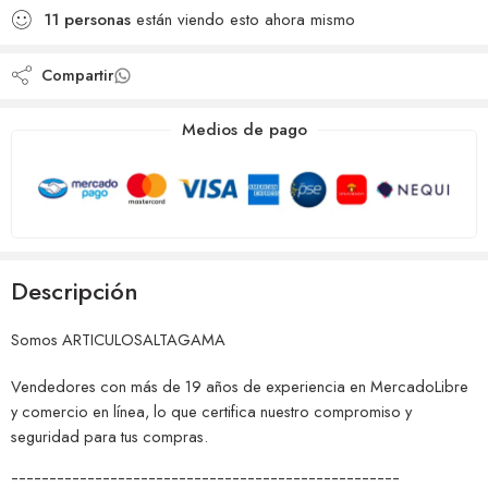
Añadido a la lista de
comparar
11
personas
están viendo esto ahora mismo
deseos
Compartir
Medios de pago
Descripción
Somos ARTICULOSALTAGAMA
Vendedores con más de 19 años de experiencia en MercadoLibre
y comercio en línea, lo que certifica nuestro compromiso y
seguridad para tus compras.
¯¯¯¯¯¯¯¯¯¯¯¯¯¯¯¯¯¯¯¯¯¯¯¯¯¯¯¯¯¯¯¯¯¯¯¯¯¯¯¯¯¯¯¯¯¯¯¯¯¯¯