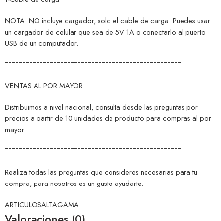
NOTA: NO incluye cargador, solo el cable de carga. Puedes usar
un cargador de celular que sea de 5V 1A o conectarlo al puerto
USB de un computador.
¯¯¯¯¯¯¯¯¯¯¯¯¯¯¯¯¯¯¯¯¯¯¯¯¯¯¯¯¯¯¯¯¯¯¯¯¯¯¯¯¯¯¯¯¯¯¯¯¯¯¯
VENTAS AL POR MAYOR
Distribuimos a nivel nacional, consulta desde las preguntas por
precios a partir de 10 unidades de producto para compras al por
mayor.
¯¯¯¯¯¯¯¯¯¯¯¯¯¯¯¯¯¯¯¯¯¯¯¯¯¯¯¯¯¯¯¯¯¯¯¯¯¯¯¯¯¯¯¯¯¯¯¯¯¯¯
Realiza todas las preguntas que consideres necesarias para tu
compra, para nosotros es un gusto ayudarte.
ARTICULOSALTAGAMA
Valoraciones (0)