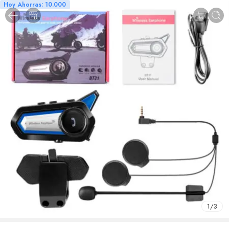
Hoy Ahorras: 10.000
1
/
3