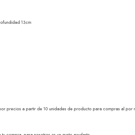
rofundidad 13cm
s por precios a partir de 10 unidades de producto para compras al por 
 tu compra, para nosotros es un gusto ayudarte.