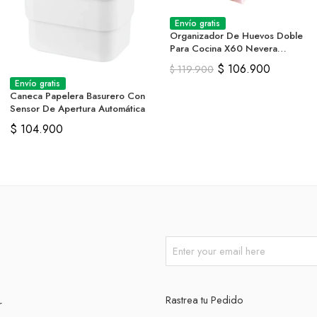
Envío gratis
Organizador De Huevos Doble
Para Cocina X60 Nevera
Encimera
$
106.900
$
119.900
Envío gratis
Caneca Papelera Basurero Con
Sensor De Apertura Automática
$
104.900
Rastrea tu Pedido
r