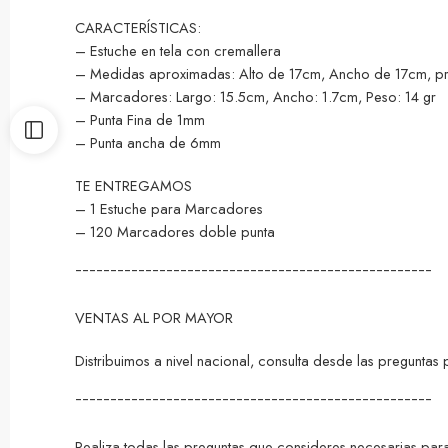
CARACTERÍSTICAS:
– Estuche en tela con cremallera
– Medidas aproximadas: Alto de 17cm, Ancho de 17cm, p
– Marcadores: Largo: 15.5cm, Ancho: 1.7cm, Peso: 14 gr
– Punta Fina de 1mm
– Punta ancha de 6mm
TE ENTREGAMOS
– 1 Estuche para Marcadores
– 120 Marcadores doble punta
¯¯¯¯¯¯¯¯¯¯¯¯¯¯¯¯¯¯¯¯¯¯¯¯¯¯¯¯¯¯¯¯¯¯¯¯¯¯¯¯¯¯¯¯¯¯¯¯¯¯¯
VENTAS AL POR MAYOR
Distribuimos a nivel nacional, consulta desde las pregunta
¯¯¯¯¯¯¯¯¯¯¯¯¯¯¯¯¯¯¯¯¯¯¯¯¯¯¯¯¯¯¯¯¯¯¯¯¯¯¯¯¯¯¯¯¯¯¯¯¯¯¯
Realiza todas las preguntas que consideres necesarias para