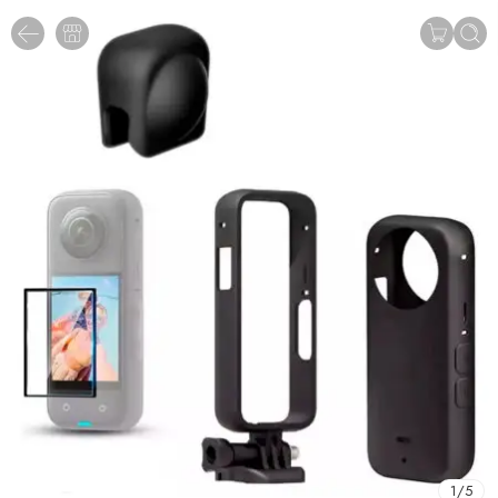
1
/
5