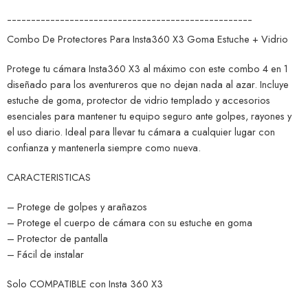
¯¯¯¯¯¯¯¯¯¯¯¯¯¯¯¯¯¯¯¯¯¯¯¯¯¯¯¯¯¯¯¯¯¯¯¯¯¯¯¯¯¯¯¯¯¯¯¯¯¯¯
Combo De Protectores Para Insta360 X3 Goma Estuche + Vidrio
Protege tu cámara Insta360 X3 al máximo con este combo 4 en 1
diseñado para los aventureros que no dejan nada al azar. Incluye
estuche de goma, protector de vidrio templado y accesorios
esenciales para mantener tu equipo seguro ante golpes, rayones y
el uso diario. Ideal para llevar tu cámara a cualquier lugar con
confianza y mantenerla siempre como nueva.
CARACTERISTICAS
– Protege de golpes y arañazos
– Protege el cuerpo de cámara con su estuche en goma
– Protector de pantalla
– Fácil de instalar
Solo COMPATIBLE con Insta 360 X3