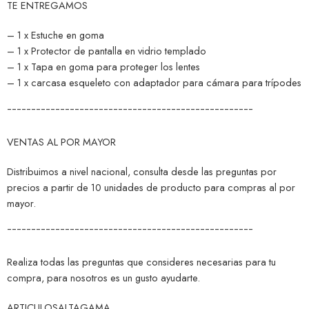
TE ENTREGAMOS
– 1 x Estuche en goma
– 1 x Protector de pantalla en vidrio templado
– 1 x Tapa en goma para proteger los lentes
– 1 x carcasa esqueleto con adaptador para cámara para trípodes
¯¯¯¯¯¯¯¯¯¯¯¯¯¯¯¯¯¯¯¯¯¯¯¯¯¯¯¯¯¯¯¯¯¯¯¯¯¯¯¯¯¯¯¯¯¯¯¯¯¯¯
VENTAS AL POR MAYOR
Distribuimos a nivel nacional, consulta desde las preguntas por
precios a partir de 10 unidades de producto para compras al por
mayor.
¯¯¯¯¯¯¯¯¯¯¯¯¯¯¯¯¯¯¯¯¯¯¯¯¯¯¯¯¯¯¯¯¯¯¯¯¯¯¯¯¯¯¯¯¯¯¯¯¯¯¯
Realiza todas las preguntas que consideres necesarias para tu
compra, para nosotros es un gusto ayudarte.
ARTICULOSALTAGAMA