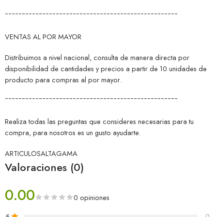
¯¯¯¯¯¯¯¯¯¯¯¯¯¯¯¯¯¯¯¯¯¯¯¯¯¯¯¯¯¯¯¯¯¯¯¯¯¯¯¯¯¯¯¯¯¯¯¯¯¯¯
VENTAS AL POR MAYOR
Distribuimos a nivel nacional, consulta de manera directa por
disponibilidad de cantidades y precios a partir de 10 unidades de
producto para compras al por mayor.
¯¯¯¯¯¯¯¯¯¯¯¯¯¯¯¯¯¯¯¯¯¯¯¯¯¯¯¯¯¯¯¯¯¯¯¯¯¯¯¯¯¯¯¯¯¯¯¯¯¯¯
Realiza todas las preguntas que consideres necesarias para tu
compra, para nosotros es un gusto ayudarte.
ARTICULOSALTAGAMA
Valoraciones (0)
0.00
0 opiniones
5
0