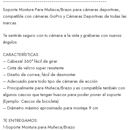
¯¯¯¯¯¯¯¯¯¯¯¯¯¯¯¯¯¯¯¯¯¯¯¯¯¯¯¯¯¯¯¯¯¯¯¯¯¯¯¯¯¯¯¯¯¯¯¯¯¯¯
Soporte Montura Para Muñeca/Brazo para cámaras deportivas,
compatible con cámaras GoPro y Cámaras Deportivas de todas las
marcas.
Te sentirás seguro con tu cámara a la vista y grabaras con nuevos
ángulos.
CARACTERÍSTICAS:
– Cabezal 360° fácil de girar
– Cinta de velcro super resistente
– Diseño de correa, fácil de desmontar
– Adecuado para todo tipo de cámaras de acción
– Principalmente para Muñeca/Brazo y es compatible también con
algunos cascos que tengan huecos para poder poner el soporte
(Ejemplo: Cascos de bicicleta)
– Diámetro máximo aproximado para montaje 9 cm
TE ENTREGAMOS:
1-Soporte Montura para Muñeca/Brazo