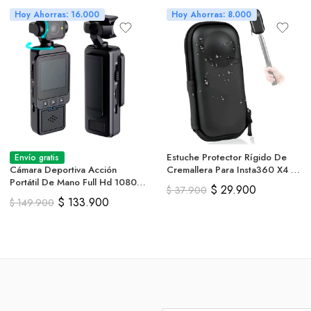
Hoy Ahorras: 16.000
Hoy Ahorras: 8.000
Estuche Protector Rígido De
Envío gratis
Cámara Deportiva Acción
Cremallera Para Insta360 X4 /
Portátil De Mano Full Hd 1080p
X5
$
29.900
$
37.900
– D01
$
133.900
$
149.900