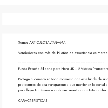
Somos ARTICULOSALTAGAMA
Vendedores con más de 19 años de experiencia en MercadoL
¯¯¯¯¯¯¯¯¯¯¯¯¯¯¯¯¯¯¯¯¯¯¯¯¯¯¯¯¯¯¯¯¯¯¯¯¯¯¯¯¯¯¯¯¯¯¯¯¯¯¯
Funda Estuche Silicona para Hero 4K + 2 Vidrios Protector
Protege tu cámara en todo momento con esta funda de silico
protectores de alta transparencia que mantienen la pantalla 
para llevar tu cámara a cualquier aventura con total confian
CARACTERÍSTICAS: