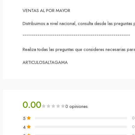
VENTAS AL POR MAYOR
Distribuimos a nivel nacional, consulta desde las pregunta
¯¯¯¯¯¯¯¯¯¯¯¯¯¯¯¯¯¯¯¯¯¯¯¯¯¯¯¯¯¯¯¯¯¯¯¯¯¯¯¯¯¯¯¯¯¯¯¯¯¯¯
Realiza todas las preguntas que consideres necesarias para
ARTICULOSALTAGAMA
0.00
0 opiniones
5
0
4
0