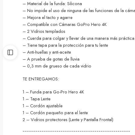
– Material de la funda: Silicona
– No impide el uso de ninguna de las funciones de la cám
– Mejora el tacto y agarre
– Compatible con Cámaras GoPro Hero 4K
– 2 Vidrios templados
– Cuerda para colgar y llevar de una manera más práctica
– Tiene tapa para la protección para tu lente
– Anti-huellas y anti-aceite
– A prueba de gotas de lluvia
– 0,3 mm de grueso de cada vidrio
TE ENTREGAMOS:
1 – Funda para Go-Pro Hero 4K
1 – Tapa Lente
1 – Cordón ajustable
1 – Cordón pequeño para el lente
2 – Vidrios protectores (Lente y Pantalla Frontal)
¯¯¯¯¯¯¯¯¯¯¯¯¯¯¯¯¯¯¯¯¯¯¯¯¯¯¯¯¯¯¯¯¯¯¯¯¯¯¯¯¯¯¯¯¯¯¯¯¯¯¯