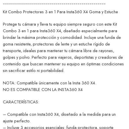
¯¯¯¯¯¯¯¯¯¯¯¯¯¯¯¯¯¯¯¯¯¯¯¯¯¯¯¯¯¯¯¯¯¯¯¯¯¯¯¯¯¯¯¯¯¯¯¯¯¯¯
Kit Combo Protectores 3 en 1 Para Insta360 X4 Goma y Estuche
Protege tu cámara y lleva tu equipo siempre seguro con este Kit
Combo 3 en 1 para Insta360 X4, diseñado especialmente para
brindar la máxima protección y comodidad. Incluye una funda de
goma resistente, protectores de lente y un estuche rígido de
transporte, ideales para mantener tu cámara libre de rayones,
golpes y polvo. Perfecto para viajeros, deportistas y creadores de
contenido que buscan mantener su equipo en óptimas condiciones
sin sacrificar estilo ni portabilidad.
NOTA: Compatible únicamente con la Insta 360 X4.
NO ES COMPATIBLE CON LA INSTA360 X4
CARACTERÍSTICAS:
– Compatible con Insta360 X4, diseñado a la medida para un
ajuste perfecto.
– Incluye 3 accesorios esenciales: funda protectora, soporte