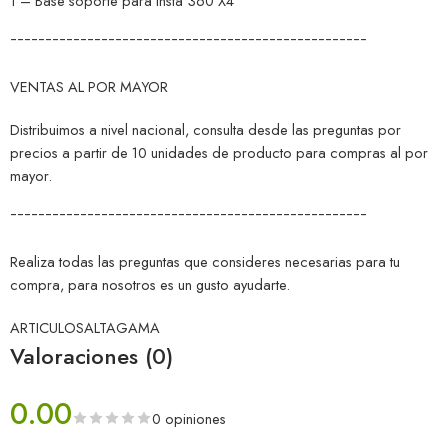
1 – Base soporte para Insta 360 X4
¯¯¯¯¯¯¯¯¯¯¯¯¯¯¯¯¯¯¯¯¯¯¯¯¯¯¯¯¯¯¯¯¯¯¯¯¯¯¯¯¯¯¯¯¯¯¯¯¯¯¯
VENTAS AL POR MAYOR
Distribuimos a nivel nacional, consulta desde las preguntas por
precios a partir de 10 unidades de producto para compras al por
mayor.
¯¯¯¯¯¯¯¯¯¯¯¯¯¯¯¯¯¯¯¯¯¯¯¯¯¯¯¯¯¯¯¯¯¯¯¯¯¯¯¯¯¯¯¯¯¯¯¯¯¯¯
Realiza todas las preguntas que consideres necesarias para tu
compra, para nosotros es un gusto ayudarte.
ARTICULOSALTAGAMA
Valoraciones (0)
0.00
0 opiniones