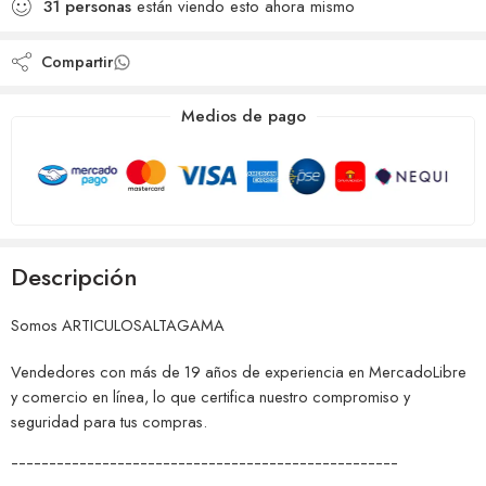
31
personas
están viendo esto ahora mismo
deseos
Compartir
Medios de pago
Descripción
Somos ARTICULOSALTAGAMA
Vendedores con más de 19 años de experiencia en MercadoLibre
y comercio en línea, lo que certifica nuestro compromiso y
seguridad para tus compras.
¯¯¯¯¯¯¯¯¯¯¯¯¯¯¯¯¯¯¯¯¯¯¯¯¯¯¯¯¯¯¯¯¯¯¯¯¯¯¯¯¯¯¯¯¯¯¯¯¯¯¯