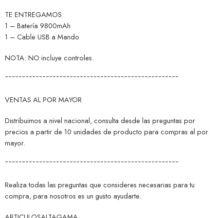
TE ENTREGAMOS:
1 – Batería 9800mAh
1 – Cable USB a Mando
NOTA: NO incluye controles.
¯¯¯¯¯¯¯¯¯¯¯¯¯¯¯¯¯¯¯¯¯¯¯¯¯¯¯¯¯¯¯¯¯¯¯¯¯¯¯¯¯¯¯¯¯¯¯¯¯¯¯
VENTAS AL POR MAYOR
Distribuimos a nivel nacional, consulta desde las preguntas por
precios a partir de 10 unidades de producto para compras al por
mayor.
¯¯¯¯¯¯¯¯¯¯¯¯¯¯¯¯¯¯¯¯¯¯¯¯¯¯¯¯¯¯¯¯¯¯¯¯¯¯¯¯¯¯¯¯¯¯¯¯¯¯¯
Realiza todas las preguntas que consideres necesarias para tu
compra, para nosotros es un gusto ayudarte.
ARTICULOSALTAGAMA