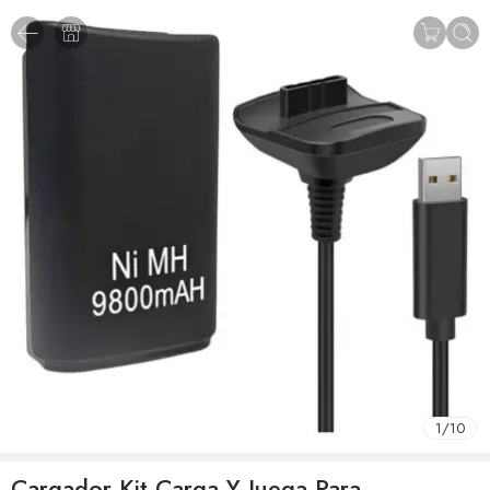
1
/
10
Cargador Kit Carga Y Juega Para