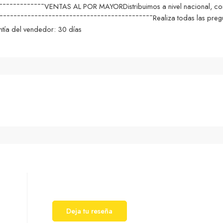
¯¯¯¯¯¯¯¯¯¯¯¯VENTAS AL POR MAYORDistribuimos a nivel nacional, consu
¯¯¯¯¯¯¯¯¯¯¯¯¯¯¯¯¯¯¯¯¯¯¯¯¯¯¯¯¯¯¯¯¯¯¯¯¯¯¯¯¯¯¯Realiza todas las pregu
ía del vendedor: 30 días
Deja tu reseña