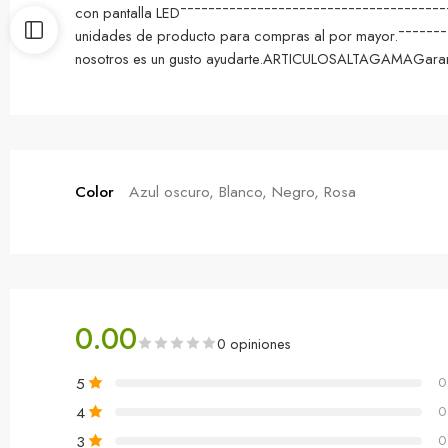
con pantalla LED¯¯¯¯¯¯¯¯¯¯¯¯¯¯¯¯¯¯¯¯¯¯¯¯¯¯¯¯¯¯¯¯¯¯¯¯¯¯¯
unidades de producto para compras al por mayor.¯¯¯¯¯¯¯¯
nosotros es un gusto ayudarte.ARTICULOSALTAGAMAGarant
Color
Azul oscuro, Blanco, Negro, Rosa
0.00
0 opiniones
5
0
4
0
3
0