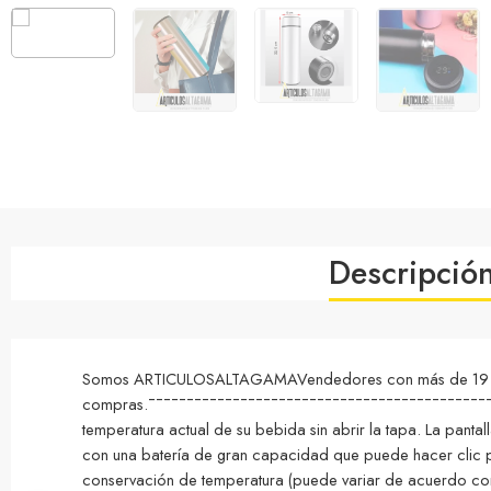
Descripció
Somos ARTICULOSALTAGAMAVendedores con más de 19 años d
compras.¯¯¯¯¯¯¯¯¯¯¯¯¯¯¯¯¯¯¯¯¯¯¯¯¯¯¯¯¯¯¯¯¯¯¯¯¯¯¯¯¯¯¯¯¯¯¯¯¯
temperatura actual de su bebida sin abrir la tapa. La pan
con una batería de gran capacidad que puede hacer clic p
conservación de temperatura (puede variar de acuerdo co