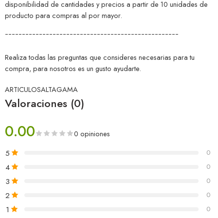
disponibilidad de cantidades y precios a partir de 10 unidades de
producto para compras al por mayor.
¯¯¯¯¯¯¯¯¯¯¯¯¯¯¯¯¯¯¯¯¯¯¯¯¯¯¯¯¯¯¯¯¯¯¯¯¯¯¯¯¯¯¯¯¯¯¯¯¯¯¯
Realiza todas las preguntas que consideres necesarias para tu
compra, para nosotros es un gusto ayudarte.
ARTICULOSALTAGAMA
Valoraciones (0)
0.00
0 opiniones
5
0
4
0
3
0
2
0
1
0