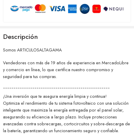
Descripción
Somos ARTICULOSALTAGAMA
Vendedores con más de 19 años de experiencia en MercadoLibre
y comercio en línea, lo que certifica nuestro compromiso y
seguridad para tus compras.
¯¯¯¯¯¯¯¯¯¯¯¯¯¯¯¯¯¯¯¯¯¯¯¯¯¯¯¯¯¯¯¯¯¯¯¯¯¯¯¯¯¯¯¯¯¯¯¯¯¯¯
¡Una inversión que te asegura energía limpia y continua!
Optimiza el rendimiento de tu sistema fotovoltaico con una solución
inteligente que maximiza la energía entregada por el panel solar,
asegurando su eficiencia a largo plazo. Incluye protecciones
avanzadas contra sobrecargas, cortocircuitos y sobre-descarga de
la batería, garantizando un funcionamiento seguro y confiable.