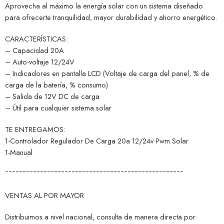
Aprovecha al máximo la energía solar con un sistema diseñado
para ofrecerte tranquilidad, mayor durabilidad y ahorro energético.
CARACTERÍSTICAS:
– Capacidad 20A
– Auto-voltaje 12/24V
– Indicadores en pantalla LCD (Voltaje de carga del panel, % de
carga de la batería, % consumo)
– Salida de 12V DC de carga
– Útil para cualquier sistema solar
TE ENTREGAMOS:
1-Controlador Regulador De Carga 20a 12/24v Pwm Solar
1-Manual
¯¯¯¯¯¯¯¯¯¯¯¯¯¯¯¯¯¯¯¯¯¯¯¯¯¯¯¯¯¯¯¯¯¯¯¯¯¯¯¯¯¯¯¯¯¯¯¯¯¯¯
VENTAS AL POR MAYOR
Distribuimos a nivel nacional, consulta de manera directa por