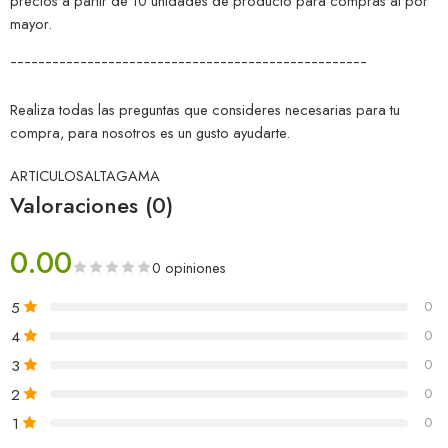
precios a partir de 10 unidades de producto para compras al por
mayor.
¯¯¯¯¯¯¯¯¯¯¯¯¯¯¯¯¯¯¯¯¯¯¯¯¯¯¯¯¯¯¯¯¯¯¯¯¯¯¯¯¯¯¯¯¯¯¯¯¯¯¯
Realiza todas las preguntas que consideres necesarias para tu
compra, para nosotros es un gusto ayudarte.
ARTICULOSALTAGAMA
Valoraciones (0)
0.00
0 opiniones
5
0
4
0
3
0
2
0
1
0