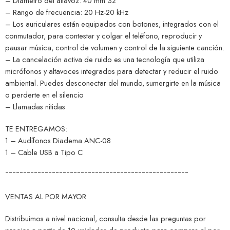
– Diámetro del altavoz: 40 mm 32
– Rango de frecuencia: 20 Hz-20 kHz
– Los auriculares están equipados con botones, integrados con el
conmutador, para contestar y colgar el teléfono, reproducir y
pausar música, control de volumen y control de la siguiente canción.
– La cancelación activa de ruido es una tecnología que utiliza
micrófonos y altavoces integrados para detectar y reducir el ruido
ambiental. Puedes desconectar del mundo, sumergirte en la música
o perderte en el silencio
– Llamadas nítidas
TE ENTREGAMOS:
1 – Audífonos Diadema ANC-08
1 – Cable USB a Tipo C
¯¯¯¯¯¯¯¯¯¯¯¯¯¯¯¯¯¯¯¯¯¯¯¯¯¯¯¯¯¯¯¯¯¯¯¯¯¯¯¯¯¯¯¯¯¯¯¯¯¯¯
VENTAS AL POR MAYOR
Distribuimos a nivel nacional, consulta desde las preguntas por