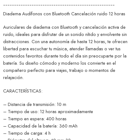
¯¯¯¯¯¯¯¯¯¯¯¯¯¯¯¯¯¯¯¯¯¯¯¯¯¯¯¯¯¯¯¯¯¯¯¯¯¯¯¯¯¯¯¯¯¯¯¯¯¯¯
Diadema Audífonos con Bluetooth Cancelación ruido 12 horas
Auriculares de diadema con Bluetooth y cancelación activa de
ruido, ideales para disfrutar de un sonido nítido y envolvente sin
distracciones. Con una autonomía de hasta 12 horas, te ofrecen
libertad para escuchar tu música, atender llamadas o ver tus
contenidos favoritos durante todo el día sin preocuparte por la
batería. Su diseño cómodo y moderno los convierte en el
compañero perfecto para viajes, trabajo o momentos de
relajación.
CARACTERÍSTICAS:
– Distancia de transmisión: 10 m
– Tiempo de uso: 12 horas aproximadamente
– Tiempo en espera: 400 horas
– Capacidad de la batería: 360 mAh
– Tiempo de carga: 4 h