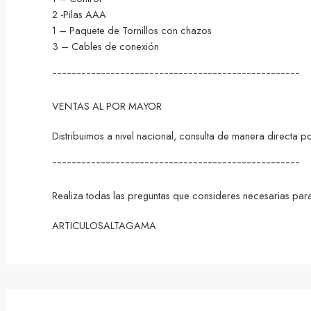
2 -Pilas AAA
1 – Paquete de Tornillos con chazos
3 – Cables de conexión
¯¯¯¯¯¯¯¯¯¯¯¯¯¯¯¯¯¯¯¯¯¯¯¯¯¯¯¯¯¯¯¯¯¯¯¯¯¯¯¯¯¯¯¯¯¯¯¯¯¯¯
VENTAS AL POR MAYOR
Distribuimos a nivel nacional, consulta de manera directa 
¯¯¯¯¯¯¯¯¯¯¯¯¯¯¯¯¯¯¯¯¯¯¯¯¯¯¯¯¯¯¯¯¯¯¯¯¯¯¯¯¯¯¯¯¯¯¯¯¯¯¯
Realiza todas las preguntas que consideres necesarias para
ARTICULOSALTAGAMA