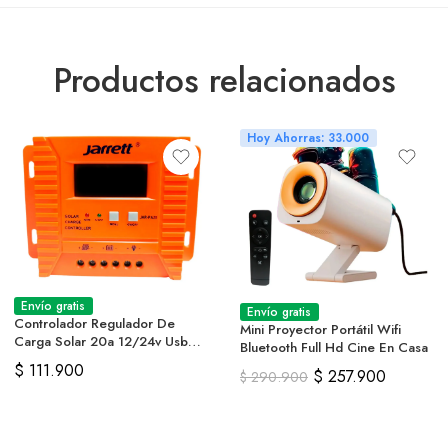
Productos relacionados
Hoy Ahorras: 33.000
Envío gratis
Envío gratis
Controlador Regulador De
Mini Proyector Portátil Wifi
Carga Solar 20a 12/24v Usb
Bluetooth Full Hd Cine En Casa
Dual Pwm
$
111.900
$
257.900
$
290.900