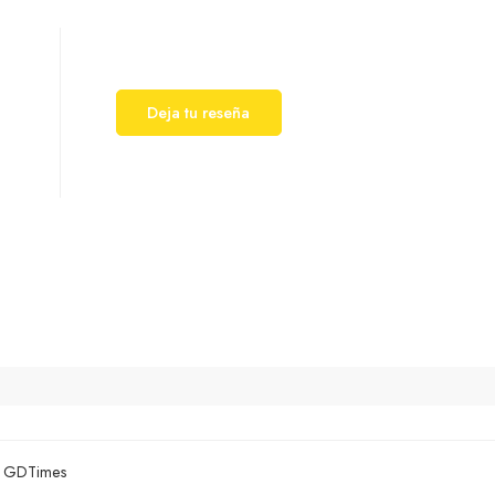
Deja tu reseña
:
GDTimes