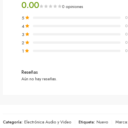
0.00
0 opiniones
5
0
4
0
3
0
2
0
1
0
Reseñas
Aún no hay reseñas.
Categoría:
Electrónica Audio y Video
Etiqueta:
Nuevo
Marca