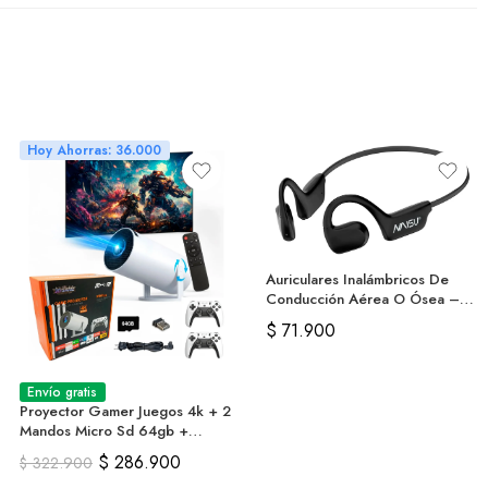
Hoy Ahorras: 36.000
Auriculares Inalámbricos De
Conducción Aérea O Ósea –
Naisu
$
71.900
Envío gratis
Proyector Gamer Juegos 4k + 2
Mandos Micro Sd 64gb +
Control
$
286.900
$
322.900