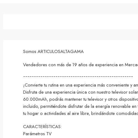
Somos ARTICULOSALTAGAMA
Vendedores con más de 19 años de experiencia en MercadoL
¯¯¯¯¯¯¯¯¯¯¯¯¯¯¯¯¯¯¯¯¯¯¯¯¯¯¯¯¯¯¯¯¯¯¯¯¯¯¯¯¯¯¯¯¯¯¯¯¯¯¯
¡Convierte tu rutina en una experiencia más conveniente y 
Disfruta de una experiencia única con nuestro televisor so
60.000mAh, podrás mantener tu televisor y otros dispositiv
incluido, permitiéndote disfrutar de la energía renovable 
tu hogar o actividades al aire libre, brindándote comodidad
CARACTERÍSTICAS:
Parámetros TV