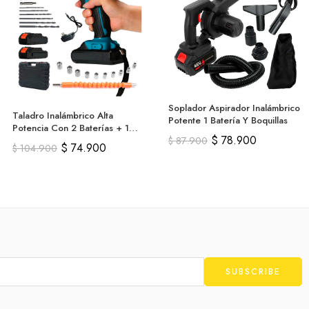
Soplador Aspirador Inalámbrico
Taladro Inalámbrico Alta
Potente 1 Batería Y Boquillas
Potencia Con 2 Baterías + 1
$
78.900
$
87.900
Estuche
$
74.900
$
104.900