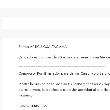
Somos ARTICULOSALTAGAMA
Vendedores con más de 20 años de experiencia en MercadoL
¯¯¯¯¯¯¯¯¯¯¯¯¯¯¯¯¯¯¯¯¯¯¯¯¯¯¯¯¯¯¯¯¯¯¯¯¯¯¯¯¯¯¯¯¯¯¯¯¯¯¯
Compresor Portátil Inflador para Llantas Carro Moto Balon
Mantén la presión adecuada en tus llantas y accesorios depo
carro, la moto, la bicicleta o cualquier actividad al aire li
momento.
CARACTERÍSTICAS: