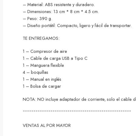
– Material: ABS resistente y duradero.
– Dimensiones: 13 cm * 8 cm * 4.5 cm.
– Peso: 390 g.
– Diseño portátil: Compacto, ligero y fácil de transportar.
TE ENTREGAMOS:
1 – Compresor de aire
1 – Cable de carga USB a Tipo C
1 – Manguera flexible
4 – boquillas
1 – Manual en inglés
1 – Bolsa de cargar
NOTA: NO incluye adaptador de corriente, solo el cable d
¯¯¯¯¯¯¯¯¯¯¯¯¯¯¯¯¯¯¯¯¯¯¯¯¯¯¯¯¯¯¯¯¯¯¯¯¯¯¯¯¯¯¯¯¯¯¯¯¯¯¯
VENTAS AL POR MAYOR