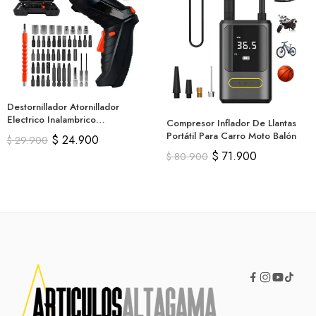
Destornillador Atornillador
Electrico Inalambrico
Compresor Inflador De Llantas
Recargable
Portátil Para Carro Moto Balón
$
24.900
$
29.900
$
71.900
$
80.900