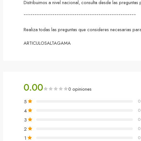
Distribuimos a nivel nacional, consulta desde las pregunta
¯¯¯¯¯¯¯¯¯¯¯¯¯¯¯¯¯¯¯¯¯¯¯¯¯¯¯¯¯¯¯¯¯¯¯¯¯¯¯¯¯¯¯¯¯¯¯¯¯¯¯
Realiza todas las preguntas que consideres necesarias para
ARTICULOSALTAGAMA
0.00
0 opiniones
5
0
4
0
3
0
2
0
1
0