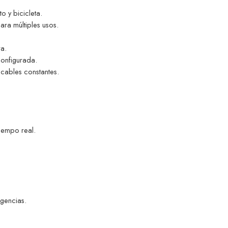
o y bicicleta.
ara múltiples usos.
ra.
configurada.
cables constantes.
tiempo real.
gencias.