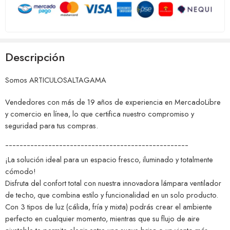
Descripción
Somos ARTICULOSALTAGAMA
Vendedores con más de 19 años de experiencia en MercadoLibre
y comercio en línea, lo que certifica nuestro compromiso y
seguridad para tus compras.
¯¯¯¯¯¯¯¯¯¯¯¯¯¯¯¯¯¯¯¯¯¯¯¯¯¯¯¯¯¯¯¯¯¯¯¯¯¯¯¯¯¯¯¯¯¯¯¯¯¯¯
¡La solución ideal para un espacio fresco, iluminado y totalmente
cómodo!
Disfruta del confort total con nuestra innovadora lámpara ventilador
de techo, que combina estilo y funcionalidad en un solo producto.
Con 3 tipos de luz (cálida, fría y mixta) podrás crear el ambiente
perfecto en cualquier momento, mientras que su flujo de aire