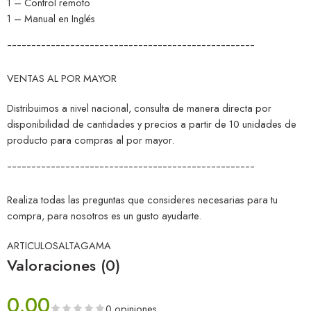
1 – Control remoto
1 – Manual en Inglés
¯¯¯¯¯¯¯¯¯¯¯¯¯¯¯¯¯¯¯¯¯¯¯¯¯¯¯¯¯¯¯¯¯¯¯¯¯¯¯¯¯¯¯¯¯¯¯¯¯¯¯
VENTAS AL POR MAYOR
Distribuimos a nivel nacional, consulta de manera directa por
disponibilidad de cantidades y precios a partir de 10 unidades de
producto para compras al por mayor.
¯¯¯¯¯¯¯¯¯¯¯¯¯¯¯¯¯¯¯¯¯¯¯¯¯¯¯¯¯¯¯¯¯¯¯¯¯¯¯¯¯¯¯¯¯¯¯¯¯¯¯
Realiza todas las preguntas que consideres necesarias para tu
compra, para nosotros es un gusto ayudarte.
ARTICULOSALTAGAMA
Valoraciones (0)
0.00
0 opiniones