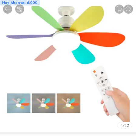
Hoy Ahorras: 6.000
1
/
10