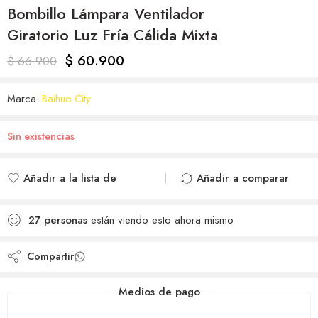
Bombillo Lámpara Ventilador
Giratorio Luz Fría Cálida Mixta
$
60.900
$
66.900
Marca:
Baihuo City
Sin existencias
Añadir a la lista de
Añadir a comparar
deseos
Agregado para
Añadido a la lista de
comparar
27
personas
están viendo esto ahora mismo
deseos
Compartir
Medios de pago