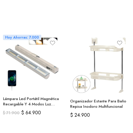
Hoy Ahorras: 7.000
Lámpara Led Portátil Magnética
Organizador Estante Para Baño
Recargable Y 4 Modos Luz
Repisa Inodoro Multifuncional
40cm
$
64.900
$
71.900
$
24.900