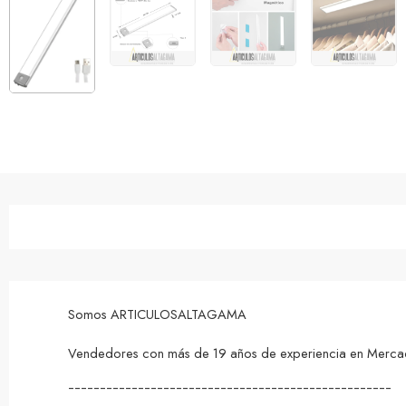
Somos ARTICULOSALTAGAMA
Vendedores con más de 19 años de experiencia en MercadoL
¯¯¯¯¯¯¯¯¯¯¯¯¯¯¯¯¯¯¯¯¯¯¯¯¯¯¯¯¯¯¯¯¯¯¯¯¯¯¯¯¯¯¯¯¯¯¯¯¯¯¯