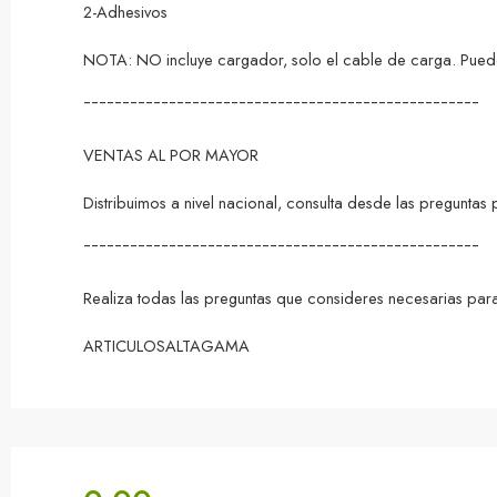
2-Adhesivos
NOTA: NO incluye cargador, solo el cable de carga. Pued
¯¯¯¯¯¯¯¯¯¯¯¯¯¯¯¯¯¯¯¯¯¯¯¯¯¯¯¯¯¯¯¯¯¯¯¯¯¯¯¯¯¯¯¯¯¯¯¯¯¯¯
VENTAS AL POR MAYOR
Distribuimos a nivel nacional, consulta desde las pregunta
¯¯¯¯¯¯¯¯¯¯¯¯¯¯¯¯¯¯¯¯¯¯¯¯¯¯¯¯¯¯¯¯¯¯¯¯¯¯¯¯¯¯¯¯¯¯¯¯¯¯¯
Realiza todas las preguntas que consideres necesarias para
ARTICULOSALTAGAMA