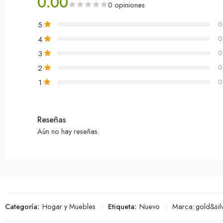
0.00
0 opiniones
5
0
4
0
3
0
2
0
1
0
Reseñas
Aún no hay reseñas.
Categoría:
Hogar y Muebles
Etiqueta:
Nuevo
Marca:
gold&sil