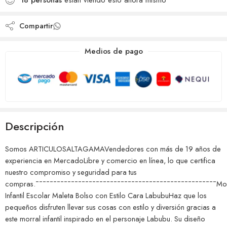
18
personas
están viendo esto ahora mismo
deseos
Compartir
Medios de pago
Descripción
Somos ARTICULOSALTAGAMAVendedores con más de 19 años de
experiencia en MercadoLibre y comercio en línea, lo que certifica
nuestro compromiso y seguridad para tus
compras.¯¯¯¯¯¯¯¯¯¯¯¯¯¯¯¯¯¯¯¯¯¯¯¯¯¯¯¯¯¯¯¯¯¯¯¯¯¯¯¯¯¯¯¯¯¯¯¯¯¯¯Mor
Infantil Escolar Maleta Bolso con Estilo Cara LabubuHaz que los
pequeños disfruten llevar sus cosas con estilo y diversión gracias a
este morral infantil inspirado en el personaje Labubu. Su diseño