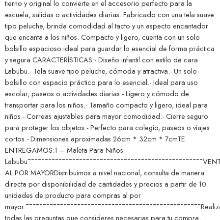
tierno y original lo convierte en el accesorio perfecto para la
escuela, salidas o actividades diarias. Fabricado con una tela suave
tipo peluche, brinda comodidad al tacto y un aspecto encantador
que encanta a los niños. Compacto y ligero, cuenta con un solo
bolsillo espacioso ideal para guardar lo esencial de forma práctica
y segura.CARACTERÍSTICAS:- Diseño infantil con estilo de cara
Labubu.- Tela suave tipo peluche, cómoda y atractiva.- Un solo
bolsillo con espacio práctico para lo esencial.- Ideal para uso
escolar, paseos o actividades diarias.- Ligero y cómodo de
transportar para los niños.- Tamaño compacto y ligero, ideal para
niños.- Correas ajustables para mayor comodidad.- Cierre seguro
para proteger los objetos.- Perfecto para colegio, paseos o viajes
cortos.- Dimensiones aproximadas 26cm * 32cm * 7cmTE
ENTREGAMOS:1 – Maleta Para Niños
Labubu¯¯¯¯¯¯¯¯¯¯¯¯¯¯¯¯¯¯¯¯¯¯¯¯¯¯¯¯¯¯¯¯¯¯¯¯¯¯¯¯¯¯¯¯¯¯¯¯¯¯¯VEN
AL POR MAYORDistribuimos a nivel nacional, consulta de manera
directa por disponibilidad de cantidades y precios a partir de 10
unidades de producto para compras al por
mayor.¯¯¯¯¯¯¯¯¯¯¯¯¯¯¯¯¯¯¯¯¯¯¯¯¯¯¯¯¯¯¯¯¯¯¯¯¯¯¯¯¯¯¯¯¯¯¯¯¯¯¯Realiz
todas las preguntas que consideres necesarias para tu compra,