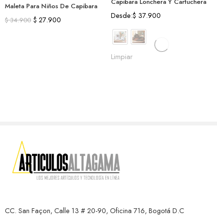
Capibara Lonchera Y Cartuchera
Maleta Para Niños De Capibara
Desde:
$
37.900
$
27.900
$
34.900
Limpiar
CC. San Façon, Calle 13 # 20-90, Oficina 716, Bogotá D.C