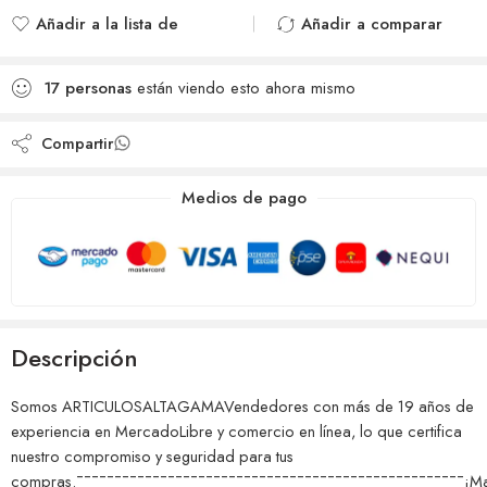
Añadir a la lista de
Añadir a comparar
deseos
Agregado para
Añadido a la lista de
comparar
17
personas
están viendo esto ahora mismo
deseos
Compartir
Medios de pago
Descripción
Somos ARTICULOSALTAGAMAVendedores con más de 19 años de
experiencia en MercadoLibre y comercio en línea, lo que certifica
nuestro compromiso y seguridad para tus
compras.¯¯¯¯¯¯¯¯¯¯¯¯¯¯¯¯¯¯¯¯¯¯¯¯¯¯¯¯¯¯¯¯¯¯¯¯¯¯¯¯¯¯¯¯¯¯¯¯¯¯¯¡Ma