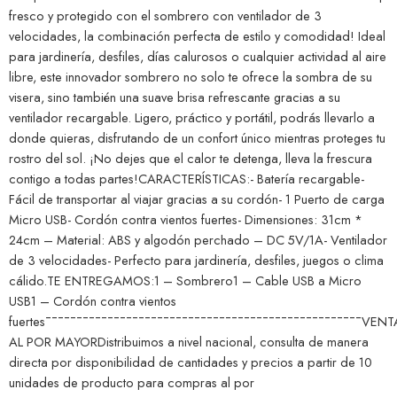
fresco y protegido con el sombrero con ventilador de 3
velocidades, la combinación perfecta de estilo y comodidad! Ideal
para jardinería, desfiles, días calurosos o cualquier actividad al aire
libre, este innovador sombrero no solo te ofrece la sombra de su
visera, sino también una suave brisa refrescante gracias a su
ventilador recargable. Ligero, práctico y portátil, podrás llevarlo a
donde quieras, disfrutando de un confort único mientras proteges tu
rostro del sol. ¡No dejes que el calor te detenga, lleva la frescura
contigo a todas partes!CARACTERÍSTICAS:- Batería recargable-
Fácil de transportar al viajar gracias a su cordón- 1 Puerto de carga
Micro USB- Cordón contra vientos fuertes- Dimensiones: 31cm *
24cm – Material: ABS y algodón perchado – DC 5V/1A- Ventilador
de 3 velocidades- Perfecto para jardinería, desfiles, juegos o clima
cálido.TE ENTREGAMOS:1 – Sombrero1 – Cable USB a Micro
USB1 – Cordón contra vientos
fuertes¯¯¯¯¯¯¯¯¯¯¯¯¯¯¯¯¯¯¯¯¯¯¯¯¯¯¯¯¯¯¯¯¯¯¯¯¯¯¯¯¯¯¯¯¯¯¯¯¯¯¯VENT
AL POR MAYORDistribuimos a nivel nacional, consulta de manera
directa por disponibilidad de cantidades y precios a partir de 10
unidades de producto para compras al por