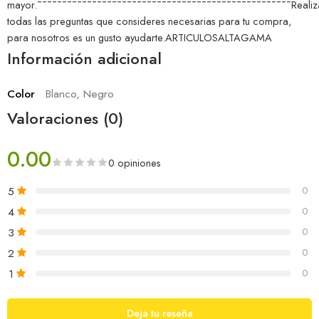
mayor.¯¯¯¯¯¯¯¯¯¯¯¯¯¯¯¯¯¯¯¯¯¯¯¯¯¯¯¯¯¯¯¯¯¯¯¯¯¯¯¯¯¯¯¯¯¯¯¯¯¯¯Realiz
todas las preguntas que consideres necesarias para tu compra,
para nosotros es un gusto ayudarte.ARTICULOSALTAGAMA
Información adicional
Color
Blanco, Negro
Valoraciones (0)
0.00
0 opiniones
5
0
4
0
3
0
2
0
1
0
Deja tu reseña