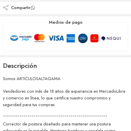
Compartir
Medios de pago
Descripción
Somos ARTICULOSALTAGAMA
Vendedores con más de 18 años de experiencia en MercadoLibre
y comercio en línea, lo que certifica nuestro compromiso y
seguridad para tus compras.
¯¯¯¯¯¯¯¯¯¯¯¯¯¯¯¯¯¯¯¯¯¯¯¯¯¯¯¯¯¯¯¯¯¯¯¯¯¯¯¯¯¯¯¯¯¯¯¯¯¯¯
Corrector de postura diseñado para mantener una postura
adecuada en la espalda. Mantiene hombros y espalda rectos,