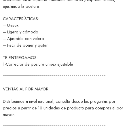
ajustando la postura.
CARACTERÍSTICAS:
– Unisex
– Ligero y cómodo
– Ajustable con velcro
– Fácil de poner y quitar
TE ENTREGAMOS:
1-Corrector de postura unisex ajustable
¯¯¯¯¯¯¯¯¯¯¯¯¯¯¯¯¯¯¯¯¯¯¯¯¯¯¯¯¯¯¯¯¯¯¯¯¯¯¯¯¯¯¯¯¯¯¯¯¯¯¯
VENTAS AL POR MAYOR
Distribuimos a nivel nacional, consulta desde las preguntas por
precios a partir de 10 unidades de producto para compras al por
mayor.
¯¯¯¯¯¯¯¯¯¯¯¯¯¯¯¯¯¯¯¯¯¯¯¯¯¯¯¯¯¯¯¯¯¯¯¯¯¯¯¯¯¯¯¯¯¯¯¯¯¯¯