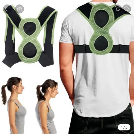
1
/
5