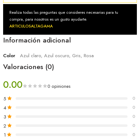
Realiza todas las preguntas que consideres necesarias para tu
compra, para nosotros es un gusto ayudarte.
ARTICULOSALTAGAMA
Información adicional
Color
Azul claro, Azul oscuro, Gris, Rosa
Valoraciones (0)
0.00
0 opiniones
5
0
4
0
3
0
2
0
1
0