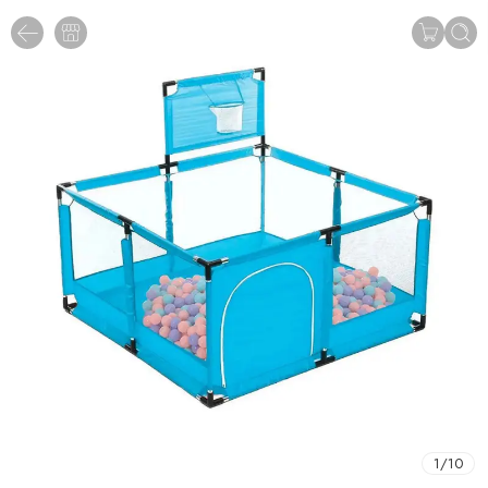
1
/
10