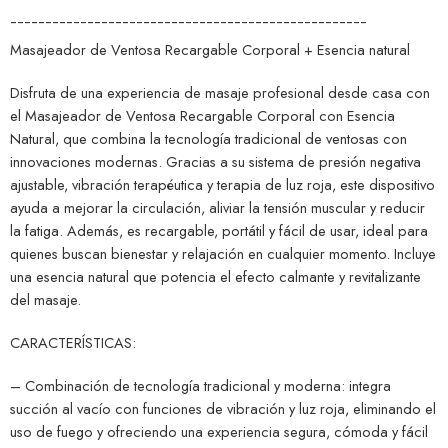
¯¯¯¯¯¯¯¯¯¯¯¯¯¯¯¯¯¯¯¯¯¯¯¯¯¯¯¯¯¯¯¯¯¯¯¯¯¯¯¯¯¯¯¯¯¯¯¯¯¯¯
Masajeador de Ventosa Recargable Corporal + Esencia natural
Disfruta de una experiencia de masaje profesional desde casa con
el Masajeador de Ventosa Recargable Corporal con Esencia
Natural, que combina la tecnología tradicional de ventosas con
innovaciones modernas. Gracias a su sistema de presión negativa
ajustable, vibración terapéutica y terapia de luz roja, este dispositivo
ayuda a mejorar la circulación, aliviar la tensión muscular y reducir
la fatiga. Además, es recargable, portátil y fácil de usar, ideal para
quienes buscan bienestar y relajación en cualquier momento. Incluye
una esencia natural que potencia el efecto calmante y revitalizante
del masaje.
CARACTERÍSTICAS:
– Combinación de tecnología tradicional y moderna: integra
succión al vacío con funciones de vibración y luz roja, eliminando el
uso de fuego y ofreciendo una experiencia segura, cómoda y fácil