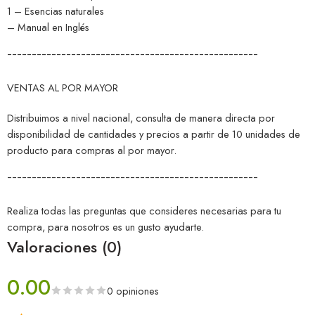
1 – Esencias naturales
– Manual en Inglés
¯¯¯¯¯¯¯¯¯¯¯¯¯¯¯¯¯¯¯¯¯¯¯¯¯¯¯¯¯¯¯¯¯¯¯¯¯¯¯¯¯¯¯¯¯¯¯¯¯¯¯
VENTAS AL POR MAYOR
Distribuimos a nivel nacional, consulta de manera directa por
disponibilidad de cantidades y precios a partir de 10 unidades de
producto para compras al por mayor.
¯¯¯¯¯¯¯¯¯¯¯¯¯¯¯¯¯¯¯¯¯¯¯¯¯¯¯¯¯¯¯¯¯¯¯¯¯¯¯¯¯¯¯¯¯¯¯¯¯¯¯
Realiza todas las preguntas que consideres necesarias para tu
compra, para nosotros es un gusto ayudarte.
Valoraciones (0)
0.00
0 opiniones