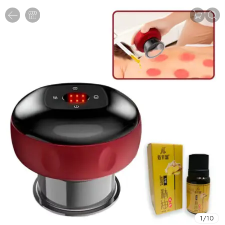
1
/
10