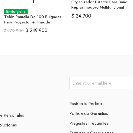
Organizador Estante Para Baño
Repisa Inodoro Multifuncional
Envío gratis
$
24.900
Telón Pantalla De 100 Pulgadas
Para Proyector + Tripode
$
249.900
$
279.900
Rastrea tu Pedido
r
Política de Garantías
os Personales
Preguntas Frecuentes
oluciones
Términos y Condiciones