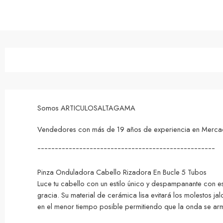
Somos ARTICULOSALTAGAMA
Vendedores con más de 19 años de experiencia en MercadoL
¯¯¯¯¯¯¯¯¯¯¯¯¯¯¯¯¯¯¯¯¯¯¯¯¯¯¯¯¯¯¯¯¯¯¯¯¯¯¯¯¯¯¯¯¯¯¯¯¯¯¯
Pinza Onduladora Cabello Rizadora En Bucle 5 Tubos
Luce tu cabello con un estilo único y despampanante con es
gracia. Su material de cerámica lisa evitará los molestos j
en el menor tiempo posible permitiendo que la onda se arme