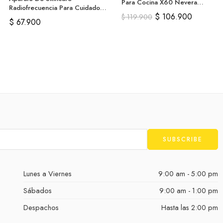
Para Cocina X60 Nevera
Radiofrecuencia Para Cuidado
Encimera
$
106.900
Facial
$
119.900
$
67.900
Lunes a Viernes
9:00 am - 5:00 pm
Sábados
9:00 am - 1:00 pm
Despachos
Hasta las 2:00 pm