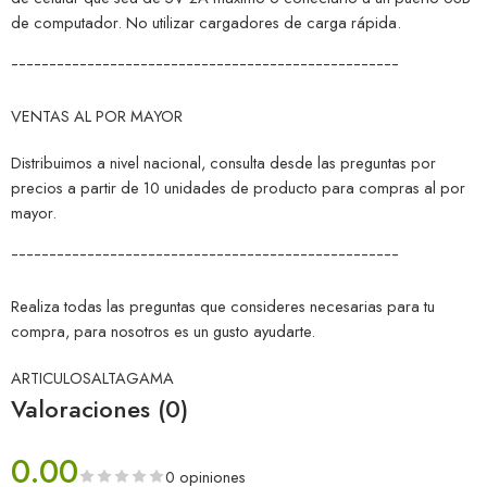
de computador. No utilizar cargadores de carga rápida.
¯¯¯¯¯¯¯¯¯¯¯¯¯¯¯¯¯¯¯¯¯¯¯¯¯¯¯¯¯¯¯¯¯¯¯¯¯¯¯¯¯¯¯¯¯¯¯¯¯¯¯
VENTAS AL POR MAYOR
Distribuimos a nivel nacional, consulta desde las preguntas por
precios a partir de 10 unidades de producto para compras al por
mayor.
¯¯¯¯¯¯¯¯¯¯¯¯¯¯¯¯¯¯¯¯¯¯¯¯¯¯¯¯¯¯¯¯¯¯¯¯¯¯¯¯¯¯¯¯¯¯¯¯¯¯¯
Realiza todas las preguntas que consideres necesarias para tu
compra, para nosotros es un gusto ayudarte.
ARTICULOSALTAGAMA
Valoraciones (0)
0.00
0 opiniones