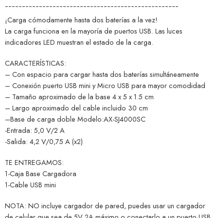
¯¯¯¯¯¯¯¯¯¯¯¯¯¯¯¯¯¯¯¯¯¯¯¯¯¯¯¯¯¯¯¯¯¯¯¯¯¯¯¯¯¯¯¯¯¯¯¯¯¯¯
¡Carga cómodamente hasta dos baterías a la vez!
La carga funciona en la mayoría de puertos USB. Las luces
indicadores LED muestran el estado de la carga.
CARACTERÍSTICAS:
– Con espacio para cargar hasta dos baterías simultáneamente
– Conexión puerto USB mini y Micro USB para mayor comodidad
– Tamaño aproximado de la base 4 x 5 x 1.5 cm
– Largo aproximado del cable incluido 30 cm
–Base de carga doble Modelo:AX-SJ4000SC
-Entrada: 5,0 V/2 A
-Salida: 4,2 V/0,75 A (x2)
TE ENTREGAMOS:
1-Caja Base Cargadora
1-Cable USB mini
NOTA: NO incluye cargador de pared, puedes usar un cargador
de celular que sea de 5V 2A máximo o conectarlo a un puerto USB