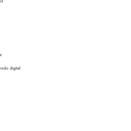
uz.
e
nido digital