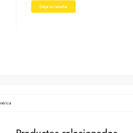
Deja tu reseña
nérica