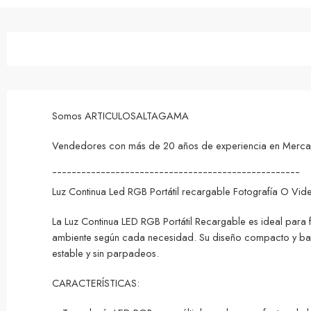
Somos ARTICULOSALTAGAMA
Vendedores con más de 20 años de experiencia en MercadoL
¯¯¯¯¯¯¯¯¯¯¯¯¯¯¯¯¯¯¯¯¯¯¯¯¯¯¯¯¯¯¯¯¯¯¯¯¯¯¯¯¯¯¯¯¯¯¯¯¯¯¯
Luz Continua Led RGB Portátil recargable Fotografía O Vid
La Luz Continua LED RGB Portátil Recargable es ideal para f
ambiente según cada necesidad. Su diseño compacto y baterí
estable y sin parpadeos.
CARACTERÍSTICAS: