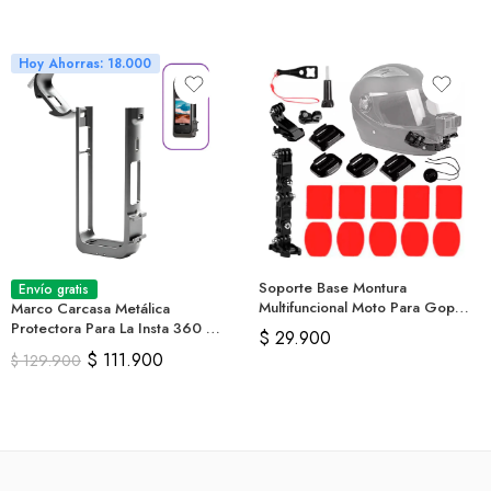
Hoy Ahorras: 18.000
Soporte Base Montura
Envío gratis
Multifuncional Moto Para Gopro
Marco Carcasa Metálica
19 Pcs
Protectora Para La Insta 360 X4
$
29.900
O X5
$
111.900
$
129.900