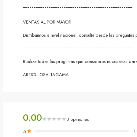
¯¯¯¯¯¯¯¯¯¯¯¯¯¯¯¯¯¯¯¯¯¯¯¯¯¯¯¯¯¯¯¯¯¯¯¯¯¯¯¯¯¯¯¯¯¯¯¯¯¯¯
VENTAS AL POR MAYOR
Distribuimos a nivel nacional, consulta desde las pregunta
¯¯¯¯¯¯¯¯¯¯¯¯¯¯¯¯¯¯¯¯¯¯¯¯¯¯¯¯¯¯¯¯¯¯¯¯¯¯¯¯¯¯¯¯¯¯¯¯¯¯¯
Realiza todas las preguntas que consideres necesarias para
ARTICULOSALTAGAMA
0.00
0 opiniones
5
0