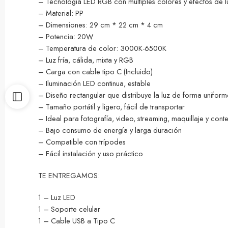
– Tecnología LED RGB con múltiples colores y efectos de l
– Material: PP
– Dimensiones: 29 cm * 22 cm * 4 cm
– Potencia: 20W
– Temperatura de color: 3000K-6500K
– Luz fría, cálida, mixta y RGB
– Carga con cable tipo C (Incluido)
– Iluminación LED continua, estable
– Diseño rectangular que distribuye la luz de forma uniform
– Tamaño portátil y ligero, fácil de transportar
– Ideal para fotografía, video, streaming, maquillaje y conte
– Bajo consumo de energía y larga duración
– Compatible con trípodes
– Fácil instalación y uso práctico
TE ENTREGAMOS:
1 – Luz LED
1 – Soporte celular
1 – Cable USB a Tipo C