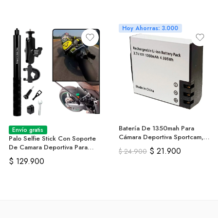
Hoy Ahorras: 3.000
Batería De 1350mah Para
Envío gratis
Cámara Deportiva Sportcam,
Palo Selfie Stick Con Soporte
Sjcam, 4k
De Camara Deportiva Para
$
21.900
$
24.900
Moto
$
129.900