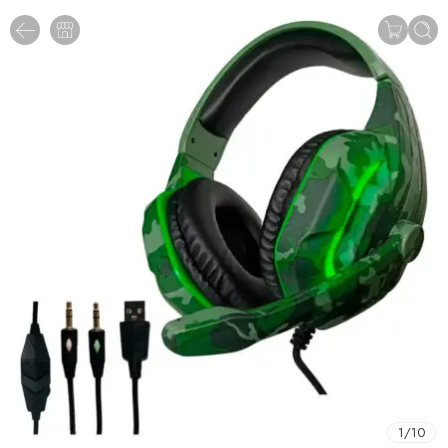
1
/
10