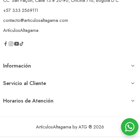
CC. San Façon, Calle 13 # 20-90, Oficina 716, Bogotá D.C
+57 333 2569111
contacto@articulosaltagama.com
ArtículosAltagama
Información
Servicio al Cliente
Horarios de Atención
ArtículosAltagama by ATG ® 2026