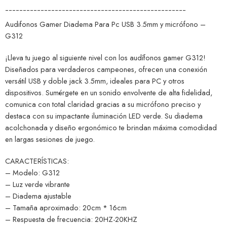
¯¯¯¯¯¯¯¯¯¯¯¯¯¯¯¯¯¯¯¯¯¯¯¯¯¯¯¯¯¯¯¯¯¯¯¯¯¯¯¯¯¯¯¯¯¯¯¯¯¯¯
Audifonos Gamer Diadema Para Pc USB 3.5mm y micrófono –
G312
¡Lleva tu juego al siguiente nivel con los audífonos gamer G312!
Diseñados para verdaderos campeones, ofrecen una conexión
versátil USB y doble jack 3.5mm, ideales para PC y otros
dispositivos. Sumérgete en un sonido envolvente de alta fidelidad,
comunica con total claridad gracias a su micrófono preciso y
destaca con su impactante iluminación LED verde. Su diadema
acolchonada y diseño ergonómico te brindan máxima comodidad
en largas sesiones de juego.
CARACTERÍSTICAS:
– Modelo: G312
– Luz verde vibrante
– Diadema ajustable
– Tamaña aproximado: 20cm * 16cm
– Respuesta de frecuencia: 20HZ-20KHZ