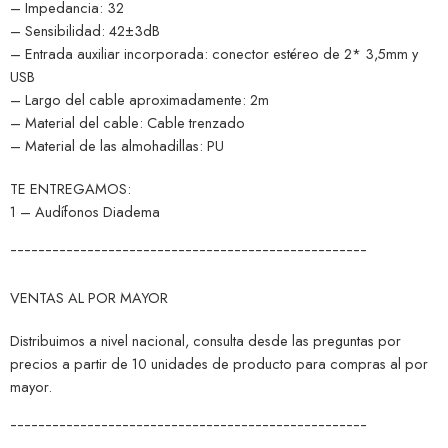
– Impedancia: 32
– Sensibilidad: 42±3dB
– Entrada auxiliar incorporada: conector estéreo de 2* 3,5mm y
USB
– Largo del cable aproximadamente: 2m
– Material del cable: Cable trenzado
– Material de las almohadillas: PU
TE ENTREGAMOS:
1 – Audífonos Diadema
¯¯¯¯¯¯¯¯¯¯¯¯¯¯¯¯¯¯¯¯¯¯¯¯¯¯¯¯¯¯¯¯¯¯¯¯¯¯¯¯¯¯¯¯¯¯¯¯¯¯¯
VENTAS AL POR MAYOR
Distribuimos a nivel nacional, consulta desde las preguntas por
precios a partir de 10 unidades de producto para compras al por
mayor.
¯¯¯¯¯¯¯¯¯¯¯¯¯¯¯¯¯¯¯¯¯¯¯¯¯¯¯¯¯¯¯¯¯¯¯¯¯¯¯¯¯¯¯¯¯¯¯¯¯¯¯