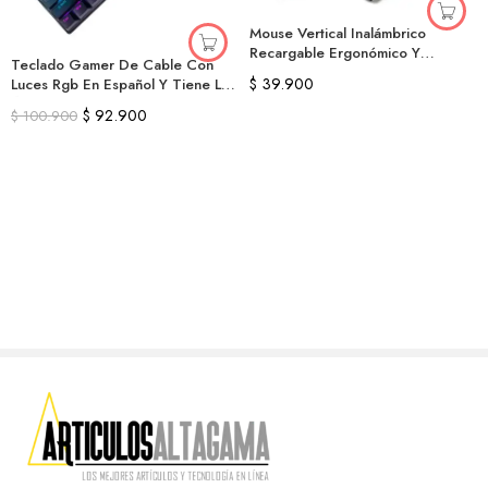
Mouse Vertical Inalámbrico
Recargable Ergonómico Y
Teclado Gamer De Cable Con
Receptor
$
39.900
Luces Rgb En Español Y Tiene La
Ñ
$
92.900
$
100.900