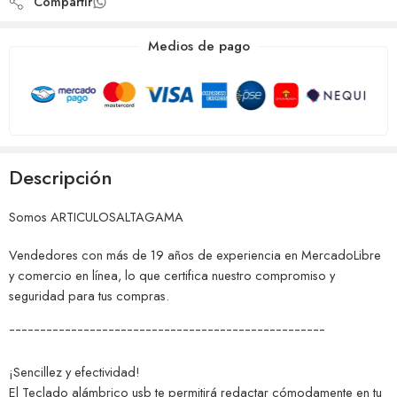
Compartir
Medios de pago
Descripción
Somos ARTICULOSALTAGAMA
Vendedores con más de 19 años de experiencia en MercadoLibre
y comercio en línea, lo que certifica nuestro compromiso y
seguridad para tus compras.
¯¯¯¯¯¯¯¯¯¯¯¯¯¯¯¯¯¯¯¯¯¯¯¯¯¯¯¯¯¯¯¯¯¯¯¯¯¯¯¯¯¯¯¯¯¯¯¯¯¯¯
¡Sencillez y efectividad!
El Teclado alámbrico usb te permitirá redactar cómodamente en tu