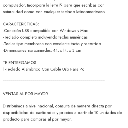
computador. Incorpora la letra Ñ para que escribas con
naturalidad como con cualquier teclado latinoamericano.
CARACTERÍSTICAS:
-Conexión USB compatible con Windows y Mac
-Teclado completo incluyendo teclas numéricas
-Teclas tipo membrana con excelente tacto y recorrido
-Dimensiones aproximadas: 44, x 14. x 3 cm
TE ENTREGAMOS:
1-Teclado Alámbrico Con Cable Usb Para Pc
¯¯¯¯¯¯¯¯¯¯¯¯¯¯¯¯¯¯¯¯¯¯¯¯¯¯¯¯¯¯¯¯¯¯¯¯¯¯¯¯¯¯¯¯¯¯¯¯¯¯¯
VENTAS AL POR MAYOR
Distribuimos a nivel nacional, consulta de manera directa por
disponibilidad de cantidades y precios a partir de 10 unidades de
producto para compras al por mayor.