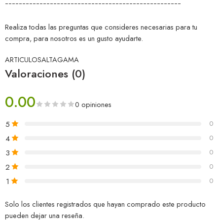
¯¯¯¯¯¯¯¯¯¯¯¯¯¯¯¯¯¯¯¯¯¯¯¯¯¯¯¯¯¯¯¯¯¯¯¯¯¯¯¯¯¯¯¯¯¯¯¯¯¯¯
Realiza todas las preguntas que consideres necesarias para tu
compra, para nosotros es un gusto ayudarte.
ARTICULOSALTAGAMA
Valoraciones (0)
0.00
0 opiniones
5
0
4
0
3
0
2
0
1
0
Solo los clientes registrados que hayan comprado este producto
pueden dejar una reseña.