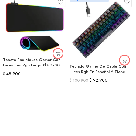
Tapete Pad Mouse Gamer Con
Luces Led Rgb Largo Xl 80×30
Teclado Gamer De Cable Con
Cm
Luces Rgb En Español Y Tiene La
$
48.900
Ñ
$
92.900
$
100.900