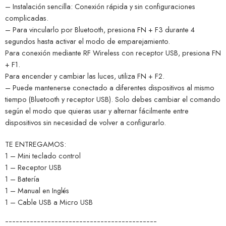
– Instalación sencilla: Conexión rápida y sin configuraciones
complicadas.
– Para vincularlo por Bluetooth, presiona FN + F3 durante 4
segundos hasta activar el modo de emparejamiento.
Para conexión mediante RF Wireless con receptor USB, presiona FN
+ F1.
Para encender y cambiar las luces, utiliza FN + F2.
– Puede mantenerse conectado a diferentes dispositivos al mismo
tiempo (Bluetooth y receptor USB). Solo debes cambiar el comando
según el modo que quieras usar y alternar fácilmente entre
dispositivos sin necesidad de volver a configurarlo.
TE ENTREGAMOS:
1 – Mini teclado control
1 – Receptor USB
1 – Batería
1 – Manual en Inglés
1 – Cable USB a Micro USB
¯¯¯¯¯¯¯¯¯¯¯¯¯¯¯¯¯¯¯¯¯¯¯¯¯¯¯¯¯¯¯¯¯¯¯¯¯¯¯¯¯¯¯