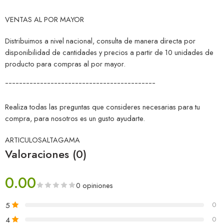
VENTAS AL POR MAYOR
Distribuimos a nivel nacional, consulta de manera directa por
disponibilidad de cantidades y precios a partir de 10 unidades de
producto para compras al por mayor.
¯¯¯¯¯¯¯¯¯¯¯¯¯¯¯¯¯¯¯¯¯¯¯¯¯¯¯¯¯¯¯¯¯¯¯¯¯¯¯¯¯¯¯
Realiza todas las preguntas que consideres necesarias para tu
compra, para nosotros es un gusto ayudarte.
ARTICULOSALTAGAMA
Valoraciones (0)
0.00
0 opiniones
5
0
4
0