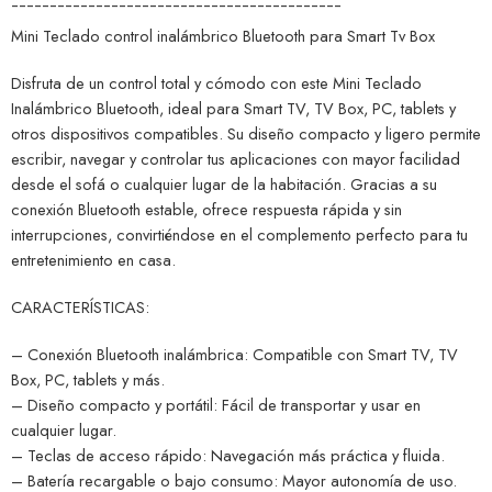
¯¯¯¯¯¯¯¯¯¯¯¯¯¯¯¯¯¯¯¯¯¯¯¯¯¯¯¯¯¯¯¯¯¯¯¯¯¯¯¯¯¯¯
Mini Teclado control inalámbrico Bluetooth para Smart Tv Box
Disfruta de un control total y cómodo con este Mini Teclado
Inalámbrico Bluetooth, ideal para Smart TV, TV Box, PC, tablets y
otros dispositivos compatibles. Su diseño compacto y ligero permite
escribir, navegar y controlar tus aplicaciones con mayor facilidad
desde el sofá o cualquier lugar de la habitación. Gracias a su
conexión Bluetooth estable, ofrece respuesta rápida y sin
interrupciones, convirtiéndose en el complemento perfecto para tu
entretenimiento en casa.
CARACTERÍSTICAS:
– Conexión Bluetooth inalámbrica: Compatible con Smart TV, TV
Box, PC, tablets y más.
– Diseño compacto y portátil: Fácil de transportar y usar en
cualquier lugar.
– Teclas de acceso rápido: Navegación más práctica y fluida.
– Batería recargable o bajo consumo: Mayor autonomía de uso.