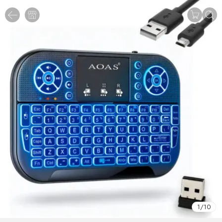
1
/
10