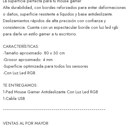
La superficie perfecta para tu mouse gamer
Alta durabilidad, con bordes reforzados para evitar deformaciones
o daños, superficie resistente a líquidos y base antideslizante.
Deslizamientos rápidos de alta precisión con confianza y
consistencia. Cuenta con un espectacular borde con luz led rgb
para darle un estilo gamer a tu escritorio.
CARACTERÍSTICAS:
-Tamaño aproximado: 80 x 30 cm
-Grosor aproximado: 4 mm
-Superficie optimizada para todos los sensores
-Con Luz Led RGB
TE ENTREGAMOS:
1-Pad Mouse Gamer Antideslizante Con Luz Led RGB
1-Cable USB
¯¯¯¯¯¯¯¯¯¯¯¯¯¯¯¯¯¯¯¯¯¯¯¯¯¯¯¯¯¯¯¯¯¯¯¯¯¯¯¯¯¯¯¯¯¯¯¯¯¯¯
VENTAS AL POR MAYOR