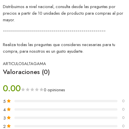
Distribuimos a nivel nacional, consulta desde las preguntas por
precios a partir de 10 unidades de producto para compras al por
mayor.
¯¯¯¯¯¯¯¯¯¯¯¯¯¯¯¯¯¯¯¯¯¯¯¯¯¯¯¯¯¯¯¯¯¯¯¯¯¯¯¯¯¯¯¯¯¯¯¯¯¯¯
Realiza todas las preguntas que consideres necesarias para tu
compra, para nosotros es un gusto ayudarte.
ARTICULOSALTAGAMA
Valoraciones (0)
0.00
0 opiniones
5
0
4
0
3
0
2
0