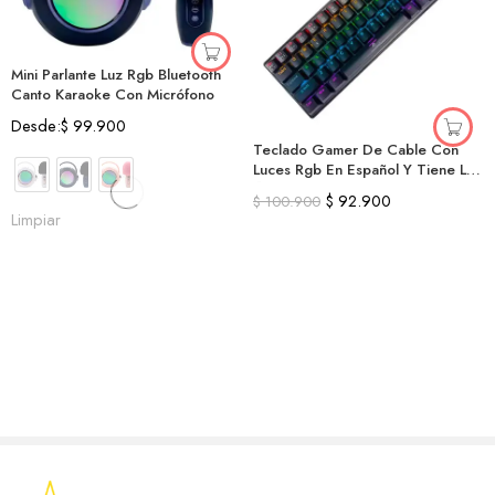
Mini Parlante Luz Rgb Bluetooth
Canto Karaoke Con Micrófono
Desde:
$
99.900
Teclado Gamer De Cable Con
Luces Rgb En Español Y Tiene La
Ñ
$
92.900
$
100.900
Limpiar