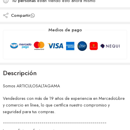
10
personas
están viendo esto ahora mismo
deseos
Compartir
Medios de pago
Descripción
Somos ARTICULOSALTAGAMA
Vendedores con más de 19 años de experiencia en MercadoLibre
y comercio en línea, lo que certifica nuestro compromiso y
seguridad para tus compras.
¯¯¯¯¯¯¯¯¯¯¯¯¯¯¯¯¯¯¯¯¯¯¯¯¯¯¯¯¯¯¯¯¯¯¯¯¯¯¯¯¯¯¯¯¯¯¯¯¯¯¯