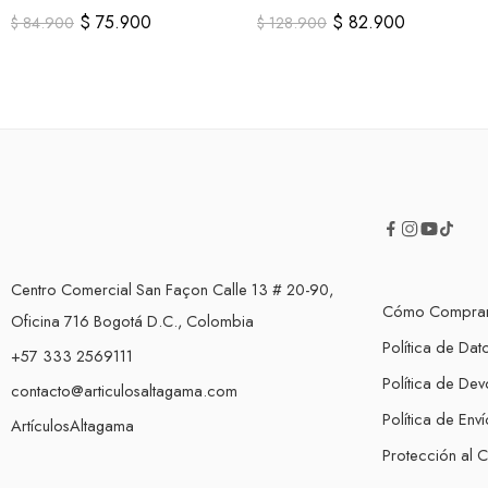
Tipo C
Camaras
$
75.900
$
82.900
$
84.900
$
128.900
Centro Comercial San Façon Calle 13 # 20-90,
Cómo Compra
Oficina 716 Bogotá D.C., Colombia
Política de Dat
+57 333 2569111
Política de Dev
contacto@articulosaltagama.com
Política de Enví
ArtículosAltagama
Protección al 