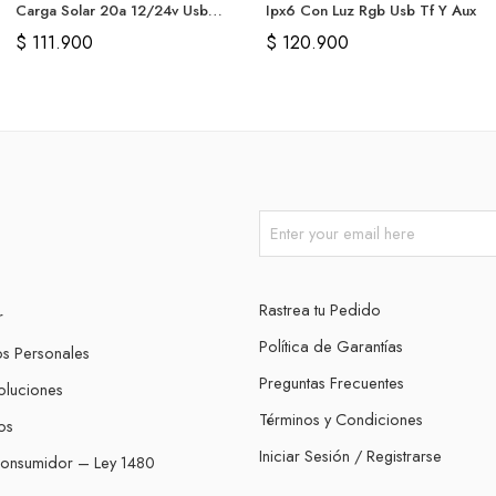
Carga Solar 20a 12/24v Usb
Ipx6 Con Luz Rgb Usb Tf Y Aux
Dual Pwm
$
111.900
$
120.900
Rastrea tu Pedido
r
Política de Garantías
os Personales
Preguntas Frecuentes
oluciones
Términos y Condiciones
os
Iniciar Sesión / Registrarse
Consumidor – Ley 1480