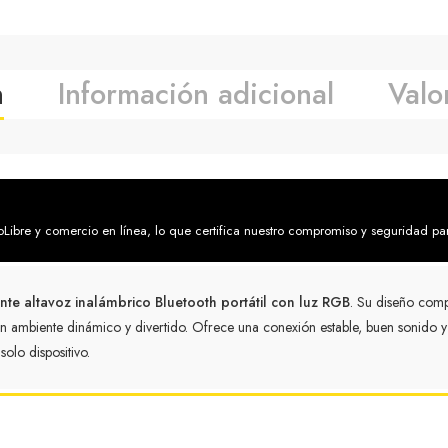
n
Información adicional
Valo
bre y comercio en línea, lo que certifica nuestro compromiso y seguridad pa
nte altavoz inalámbrico Bluetooth portátil con luz RGB
. Su diseño comp
 un ambiente dinámico y divertido. Ofrece una conexión estable, buen sonido 
olo dispositivo.