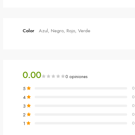
Color
Azul, Negro, Rojo, Verde
0.00
0 opiniones
5
0
4
0
3
0
2
0
1
0