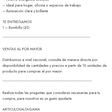
– Ideal para hogar, oficina o espacios de trabajo
– Iluminación clara y brillante
TE ENTREGAMOS:
1 – Bombillo LED
¯¯¯¯¯¯¯¯¯¯¯¯¯¯¯¯¯¯¯¯¯¯¯¯¯¯¯¯¯¯¯¯¯¯¯¯¯¯¯¯¯¯¯¯¯¯¯¯¯¯
VENTAS AL POR MAYOR
Distribuimos a nivel nacional, consulta de manera directa por
disponibilidad de cantidades y precios a partir de 10 unidades de
producto para compras al por mayor.
¯¯¯¯¯¯¯¯¯¯¯¯¯¯¯¯¯¯¯¯¯¯¯¯¯¯¯¯¯¯¯¯¯¯¯¯¯¯¯¯¯¯¯¯¯¯¯¯¯¯¯
Realiza todas las preguntas que consideres necesarias para tu
compra, para nosotros es un gusto ayudarte.
ARTICULOSALTAGAMA