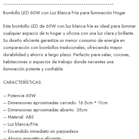
¯¯¯¯¯¯¯¯¯¯¯¯¯¯¯¯¯¯¯¯¯¯¯¯¯¯¯¯¯¯¯¯¯¯¯¯¯¯¯¯¯¯¯¯¯¯¯¯¯¯¯
Bombillo LED 60W con Luz Blanca Fría para Iluminación Hogar
Este bombillo LED de 60W con luz blanca fría es ideal para iluminar
cualquier espacio de tu hogar u oficina con una luz clara y brillante.
Su diseño eficiente garantiza un menor consumo de energía en
comparación con bombillos tradicionales, ofreciendo mayor
durabilidad y ahorro a largo plazo. Perfecto para salas, cocinas,
habitaciones o espacios de trabajo donde necesites una
iluminación potente y confiable.
CARACTERÍSTICAS:
– Potencia 60W
– Dimensiones aproximadas cerrado: 16.5cm * 11cm
– Dimensiones aproximadas abierto: 35cm
– Material: ABS
– Luz blanca/Fría
– Encendido inmediato sin parpadeos
– Ahorro energético eficiente