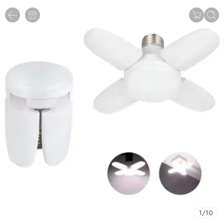
1
/
10