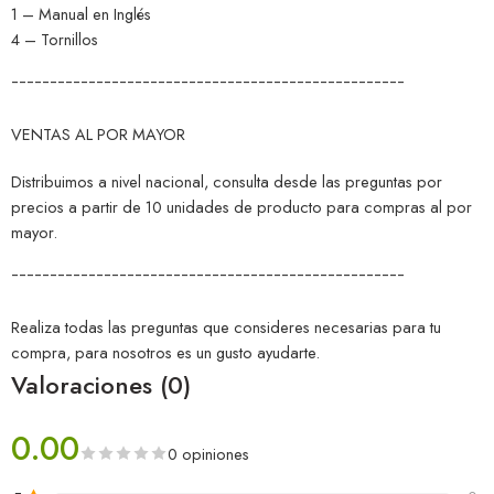
1 – Manual en Inglés
4 – Tornillos
¯¯¯¯¯¯¯¯¯¯¯¯¯¯¯¯¯¯¯¯¯¯¯¯¯¯¯¯¯¯¯¯¯¯¯¯¯¯¯¯¯¯¯¯¯¯¯¯¯¯¯
VENTAS AL POR MAYOR
Distribuimos a nivel nacional, consulta desde las preguntas por
precios a partir de 10 unidades de producto para compras al por
mayor.
¯¯¯¯¯¯¯¯¯¯¯¯¯¯¯¯¯¯¯¯¯¯¯¯¯¯¯¯¯¯¯¯¯¯¯¯¯¯¯¯¯¯¯¯¯¯¯¯¯¯¯
Realiza todas las preguntas que consideres necesarias para tu
compra, para nosotros es un gusto ayudarte.
Valoraciones (0)
0.00
0 opiniones