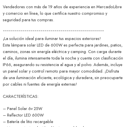
Vendedores con más de 19 años de experiencia en MercadoLibre
y comercio en línea, lo que certifica nuestro compromiso y
seguridad para tus compras.
¯¯¯¯¯¯¯¯¯¯¯¯¯¯¯¯¯¯¯¯¯¯¯¯¯¯¯¯¯¯¯¯¯¯¯¯¯¯¯¯¯¯¯¯¯¯¯¯¯¯¯
¡La solución ideal para iluminar tus espacios exteriores!
Esta lámpara solar LED de 600W es perfecta para jardines, patios,
caminos, zonas sin energía eléctrica y camping. Con carga durante
el día, ilumina intensamente toda la noche y cuenta con clasificación
IP66, asegurando su resistencia al agua y al polvo. Además, incluye
un panel solar y control remoto para mayor comodidad. ¡Disfruta
de una iluminación eficiente, ecológica y duradera, sin preocuparte
por cables ni fuentes de energía externas!
CARACTERÍSTICAS:
– Panel Solar 6v 25W
– Reflector LED 600W
– Batería de litio recargable