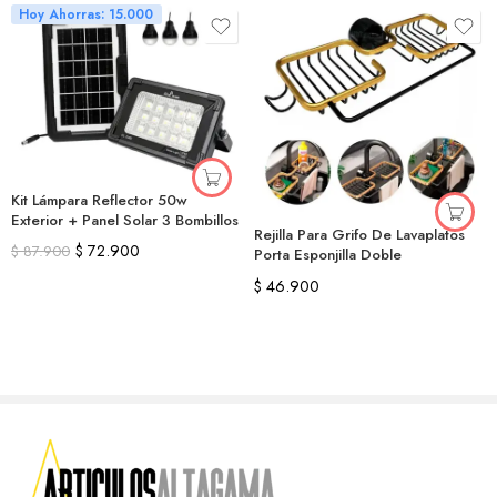
Hoy Ahorras: 15.000
Kit Lámpara Reflector 50w
Exterior + Panel Solar 3 Bombillos
Rejilla Para Grifo De Lavaplatos
$
72.900
$
87.900
Porta Esponjilla Doble
$
46.900