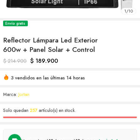
1
/
10
Envío gratis
Reflector Lámpara Led Exterior
600w + Panel Solar + Control
$
189.900
$
214.900
3 vendidos en las últimas 14 horas
Marca:
Jortan
Solo quedan
257
artículo(s) en stock.