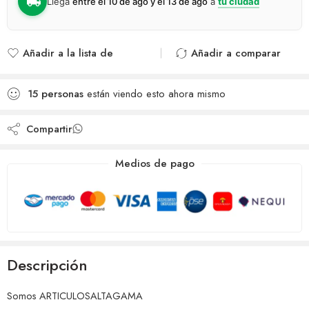
Llega
entre el 10 de ago y el 13 de ago
a
tu ciudad
Añadir a la lista de
Añadir a comparar
deseos
Agregado para
Añadido a la lista de
comparar
15
personas
están viendo esto ahora mismo
deseos
Compartir
Medios de pago
Descripción
Somos ARTICULOSALTAGAMA