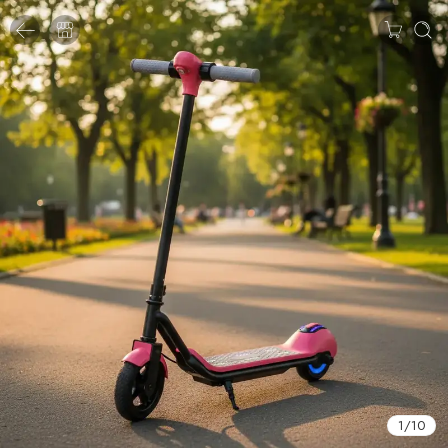
1
/
10