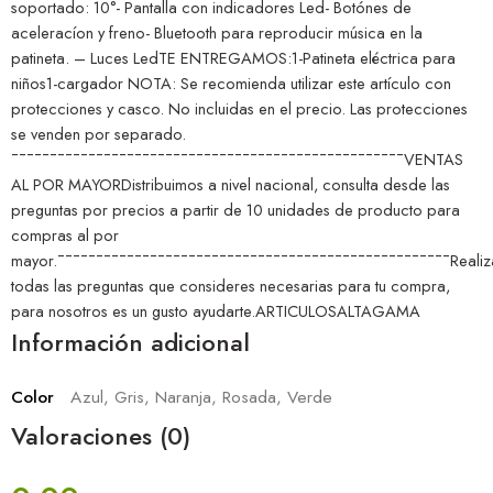
soportado: 10°- Pantalla con indicadores Led- Botónes de
aceleracíon y freno- Bluetooth para reproducir música en la
patineta. – Luces LedTE ENTREGAMOS:1-Patineta eléctrica para
niños1-cargador NOTA: Se recomienda utilizar este artículo con
protecciones y casco. No incluidas en el precio. Las protecciones
se venden por separado.
¯¯¯¯¯¯¯¯¯¯¯¯¯¯¯¯¯¯¯¯¯¯¯¯¯¯¯¯¯¯¯¯¯¯¯¯¯¯¯¯¯¯¯¯¯¯¯¯¯¯¯VENTAS
AL POR MAYORDistribuimos a nivel nacional, consulta desde las
preguntas por precios a partir de 10 unidades de producto para
compras al por
mayor.¯¯¯¯¯¯¯¯¯¯¯¯¯¯¯¯¯¯¯¯¯¯¯¯¯¯¯¯¯¯¯¯¯¯¯¯¯¯¯¯¯¯¯¯¯¯¯¯¯¯¯Realiz
todas las preguntas que consideres necesarias para tu compra,
para nosotros es un gusto ayudarte.ARTICULOSALTAGAMA
Información adicional
Color
Azul, Gris, Naranja, Rosada, Verde
Valoraciones (0)