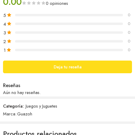
0.00
0 opiniones
5
0
4
0
3
0
2
0
1
0
Deja tu reseña
Reseñas
Aún no hay reseñas.
Categoría:
Juegos y Juguetes
Marca:
Guazoh
Productos relacionados