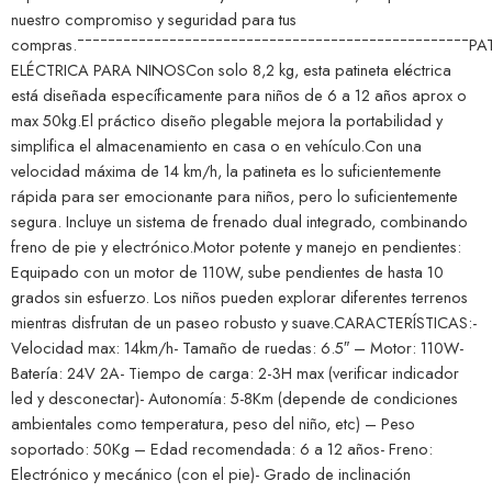
nuestro compromiso y seguridad para tus
compras.¯¯¯¯¯¯¯¯¯¯¯¯¯¯¯¯¯¯¯¯¯¯¯¯¯¯¯¯¯¯¯¯¯¯¯¯¯¯¯¯¯¯¯¯¯¯¯¯¯¯¯PA
ELÉCTRICA PARA NINOSCon solo 8,2 kg, esta patineta eléctrica
está diseñada específicamente para niños de 6 a 12 años aprox o
max 50kg.El práctico diseño plegable mejora la portabilidad y
simplifica el almacenamiento en casa o en vehículo.Con una
velocidad máxima de 14 km/h, la patineta es lo suficientemente
rápida para ser emocionante para niños, pero lo suficientemente
segura. Incluye un sistema de frenado dual integrado, combinando
freno de pie y electrónico.Motor potente y manejo en pendientes:
Equipado con un motor de 110W, sube pendientes de hasta 10
grados sin esfuerzo. Los niños pueden explorar diferentes terrenos
mientras disfrutan de un paseo robusto y suave.CARACTERÍSTICAS:-
Velocidad max: 14km/h- Tamaño de ruedas: 6.5″ – Motor: 110W-
Batería: 24V 2A- Tiempo de carga: 2-3H max (verificar indicador
led y desconectar)- Autonomía: 5-8Km (depende de condiciones
ambientales como temperatura, peso del niño, etc) – Peso
soportado: 50Kg – Edad recomendada: 6 a 12 años- Freno:
Electrónico y mecánico (con el pie)- Grado de inclinación