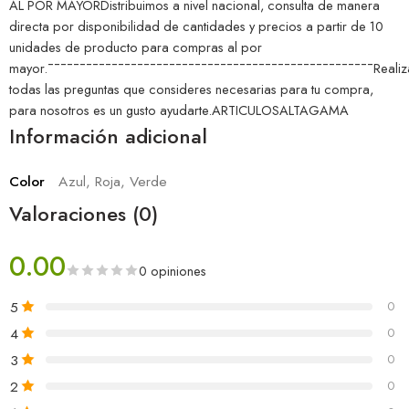
AL POR MAYORDistribuimos a nivel nacional, consulta de manera
directa por disponibilidad de cantidades y precios a partir de 10
unidades de producto para compras al por
mayor.¯¯¯¯¯¯¯¯¯¯¯¯¯¯¯¯¯¯¯¯¯¯¯¯¯¯¯¯¯¯¯¯¯¯¯¯¯¯¯¯¯¯¯¯¯¯¯¯¯¯¯Realiz
todas las preguntas que consideres necesarias para tu compra,
para nosotros es un gusto ayudarte.ARTICULOSALTAGAMA
Información adicional
Color
Azul, Roja, Verde
Valoraciones (0)
0.00
0 opiniones
5
0
4
0
3
0
2
0