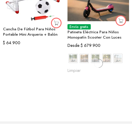
Envío gratis
Cancha De Fútbol Para Niños
Patineta Eléctrica Para Niños
Portable Mini Arqueria + Balón
Monopatín Scooter Con Luces
$
64.900
Desde:
$
679.900
Limpiar