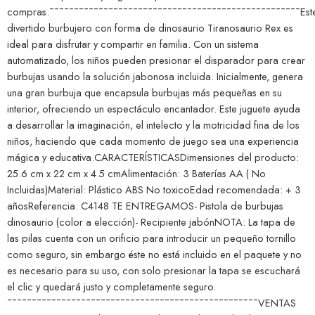
compras.¯¯¯¯¯¯¯¯¯¯¯¯¯¯¯¯¯¯¯¯¯¯¯¯¯¯¯¯¯¯¯¯¯¯¯¯¯¯¯¯¯¯¯¯¯¯¯¯¯¯¯Est
divertido burbujero con forma de dinosaurio Tiranosaurio Rex es
ideal para disfrutar y compartir en familia. Con un sistema
automatizado, los niños pueden presionar el disparador para crear
burbujas usando la solución jabonosa incluida. Inicialmente, genera
una gran burbuja que encapsula burbujas más pequeñas en su
interior, ofreciendo un espectáculo encantador. Este juguete ayuda
a desarrollar la imaginación, el intelecto y la motricidad fina de los
niños, haciendo que cada momento de juego sea una experiencia
mágica y educativa.CARACTERÍSTICASDimensiones del producto:
25.6 cm x 22 cm x 4.5 cmAlimentación: 3 Baterías AA ( No
Incluidas)Material: Plástico ABS No toxicoEdad recomendada: + 3
añosReferencia: C4148 TE ENTREGAMOS- Pistola de burbujas
dinosaurio (color a elección)- Recipiente jabónNOTA: La tapa de
las pilas cuenta con un orificio para introducir un pequeño tornillo
como seguro, sin embargo éste no está incluido en el paquete y no
es necesario para su uso, con solo presionar la tapa se escuchará
el clic y quedará justo y completamente seguro.
¯¯¯¯¯¯¯¯¯¯¯¯¯¯¯¯¯¯¯¯¯¯¯¯¯¯¯¯¯¯¯¯¯¯¯¯¯¯¯¯¯¯¯¯¯¯¯¯¯¯¯VENTAS