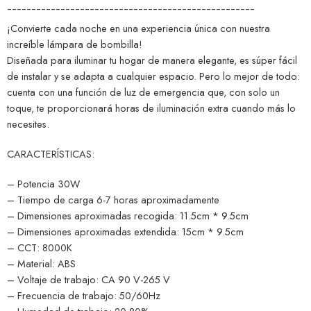
¯¯¯¯¯¯¯¯¯¯¯¯¯¯¯¯¯¯¯¯¯¯¯¯¯¯¯¯¯¯¯¯¯¯¯¯¯¯¯¯¯¯¯¯¯¯¯¯¯¯¯
¡Convierte cada noche en una experiencia única con nuestra
increíble lámpara de bombilla!
Diseñada para iluminar tu hogar de manera elegante, es súper fácil
de instalar y se adapta a cualquier espacio. Pero lo mejor de todo:
cuenta con una función de luz de emergencia que, con solo un
toque, te proporcionará horas de iluminación extra cuando más lo
necesites.
CARACTERÍSTICAS:
– Potencia 30W
– Tiempo de carga 6-7 horas aproximadamente
– Dimensiones aproximadas recogida: 11.5cm * 9.5cm
– Dimensiones aproximadas extendida: 15cm * 9.5cm
– CCT: 8000K
– Material: ABS
– Voltaje de trabajo: CA 90 V-265 V
– Frecuencia de trabajo: 50/60Hz