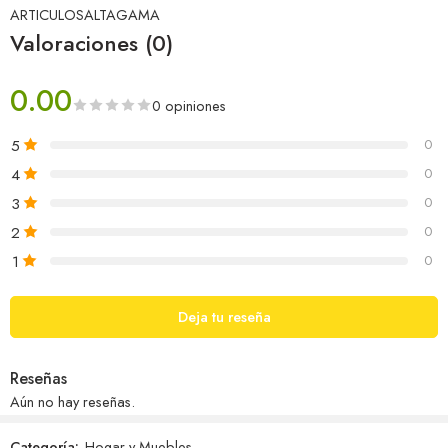
ARTICULOSALTAGAMA
Valoraciones (0)
0.00
0 opiniones
5
0
4
0
3
0
2
0
1
0
Deja tu reseña
Reseñas
Aún no hay reseñas.
Categoría:
Hogar y Muebles