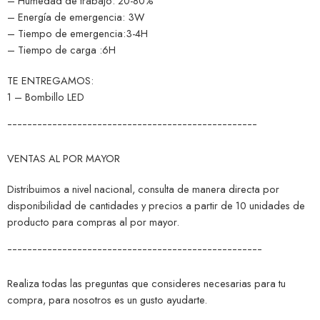
– Humedad de trabajo: 20-80%
– Energía de emergencia: 3W
– Tiempo de emergencia:3-4H
– Tiempo de carga :6H
TE ENTREGAMOS:
1 – Bombillo LED
¯¯¯¯¯¯¯¯¯¯¯¯¯¯¯¯¯¯¯¯¯¯¯¯¯¯¯¯¯¯¯¯¯¯¯¯¯¯¯¯¯¯¯¯¯¯¯¯¯¯
VENTAS AL POR MAYOR
Distribuimos a nivel nacional, consulta de manera directa por
disponibilidad de cantidades y precios a partir de 10 unidades de
producto para compras al por mayor.
¯¯¯¯¯¯¯¯¯¯¯¯¯¯¯¯¯¯¯¯¯¯¯¯¯¯¯¯¯¯¯¯¯¯¯¯¯¯¯¯¯¯¯¯¯¯¯¯¯¯¯
Realiza todas las preguntas que consideres necesarias para tu
compra, para nosotros es un gusto ayudarte.