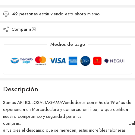
deseos
Agregado para
Añadido a la lista de
comparar
42
personas
están viendo esto ahora mismo
deseos
Compartir
Medios de pago
Descripción
Somos ARTICULOSALTAGAMAVendedores con más de 19 años de
experiencia en MercadoLibre y comercio en línea, lo que certifica
nuestro compromiso y seguridad para tus
compras.¯¯¯¯¯¯¯¯¯¯¯¯¯¯¯¯¯¯¯¯¯¯¯¯¯¯¯¯¯¯¯¯¯¯¯¯¯¯¯¯¯¯¯¯¯¯¯¯¯¯¯Da
a tus pies el descanso que se merecen, estas increíbles taloneras