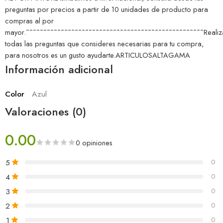
preguntas por precios a partir de 10 unidades de producto para
compras al por
mayor.¯¯¯¯¯¯¯¯¯¯¯¯¯¯¯¯¯¯¯¯¯¯¯¯¯¯¯¯¯¯¯¯¯¯¯¯¯¯¯¯¯¯¯¯¯¯¯¯¯¯¯Realiz
todas las preguntas que consideres necesarias para tu compra,
para nosotros es un gusto ayudarte.ARTICULOSALTAGAMA
Información adicional
Color
Azul
Valoraciones (0)
0.00
0 opiniones
5
0
4
0
3
0
2
0
1
0