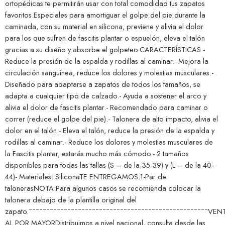
ortopédicas te permitirán usar con total comodidad tus zapatos
favoritos.Especiales para amortiguar el golpe del pie durante la
caminada, con su material en silicona, previene y alivia el dolor
para los que sufren de fascitis plantar o espuelón, eleva el talón
gracias a su diseño y absorbe el golpeteo.CARACTERÍSTICAS:-
Reduce la presión de la espalda y rodillas al caminar.- Mejora la
circulación sanguínea, reduce los dolores y molestias musculares.-
Diseñado para adaptarse a zapatos de todos los tamaños, se
adapta a cualquier tipo de calzado.- Ayuda a sostener el arco y
alivia el dolor de fascitis plantar.- Recomendado para caminar o
correr (reduce el golpe del pie).- Talonera de alto impacto, alivia el
dolor en el talón.- Eleva el talón, reduce la presión de la espalda y
rodillas al caminar.- Reduce los dolores y molestias musculares de
la Fascitis plantar, estarás mucho más cómodo.- 2 tamaños
disponibles para todas las tallas (S – de la 35-39) y (L – de la 40-
44)- Materiales: SiliconaTE ENTREGAMOS:1-Par de
talonerasNOTA:Para algunos casos se recomienda colocar la
talonera debajo de la plantilla original del
zapato.¯¯¯¯¯¯¯¯¯¯¯¯¯¯¯¯¯¯¯¯¯¯¯¯¯¯¯¯¯¯¯¯¯¯¯¯¯¯¯¯¯¯¯¯¯¯¯¯¯¯¯VEN
AL POR MAYORDistribuimos a nivel nacional, consulta desde las