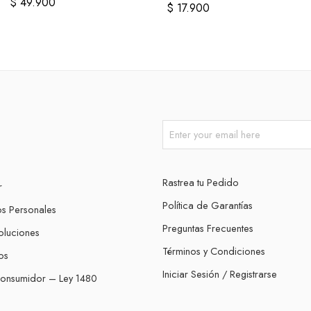
Deportivas
$
49.900
$
17.900
Rastrea tu Pedido
r
Política de Garantías
os Personales
Preguntas Frecuentes
oluciones
Términos y Condiciones
os
Iniciar Sesión / Registrarse
Consumidor – Ley 1480